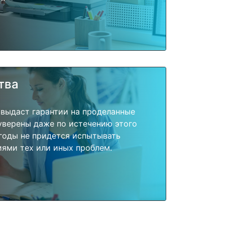
тва
 выдаст гарантии на проделанные
 уверены даже по истечению этого
годы не придется испытывать
ями тех или иных проблем.