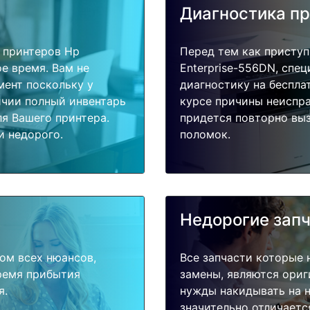
Диагностика п
 принтеров Hp
Перед тем как приступ
е время. Вам не
Enterprise-556DN, спе
мент поскольку у
диагностику на беспла
ичии полный инвентарь
курсе причины неиспра
я Вашего принтера.
придется повторно выз
и недорого.
поломок.
Недорогие зап
ом всех нюансов,
Все запчасти которые 
время прибытия
замены, являются ориг
я.
нужды накидывать на н
значительно отличаетс