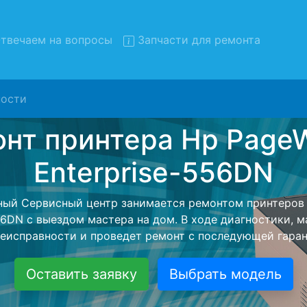
твечаем на вопросы
Запчасти для ремонта
ости
монт принтеров Hp PageWi
rprise-556DN с вывозом в с
еров Hp PageWide-Enterprise-556DN с вывозом в серв
помощью нашей бесплатной услуги, специалист забере
йшего более детального ремонта. Оговоренная стоимо
анется неизменно при возвращении видеотехники обра
Оставить заявку
Выбрать модель