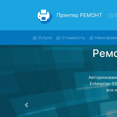
Принтер РЕМОНТ
О
(current)
Услуги
Стоимость
Неисправн
Ре
Ente
Ремонт принт
обратно - с 
для дальне
ост
Предыдущая