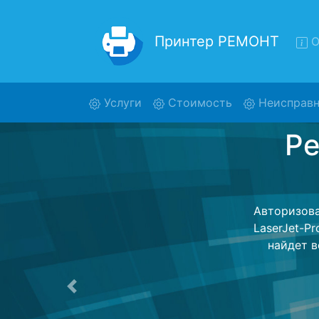
Принтер РЕМОНТ
О
(current)
Услуги
Стоимость
Неисправн
Ремонт
Ремонт принт
обратно - с 
для дальне
ост
Предыдущая