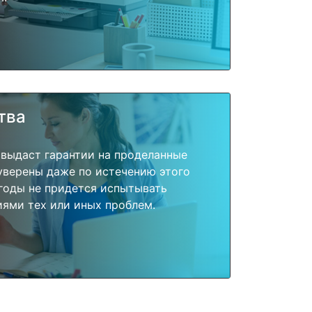
тва
 выдаст гарантии на проделанные
 уверены даже по истечению этого
годы не придется испытывать
ями тех или иных проблем.