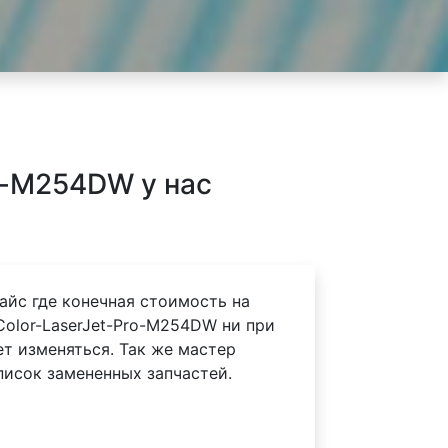
o-M254DW у нас
айс где конечная стоимость на
Color-LaserJet-Pro-M254DW ни при
ет изменяться. Так же мастер
писок замененных запчастей.