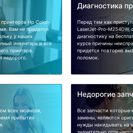
Диагностика п
принтеров Hp Color-
Перед тем как приступ
мя. Вам не придется
LaserJet-Pro-M254DW, 
ольку у наших
диагностику на беспла
олный инвентарь и все
курсе причины неиспра
его принтера.
придется повторно выз
и недорого.
поломок.
Недорогие зап
ом всех нюансов,
Все запчасти которые 
время прибытия
замены, являются ориг
я.
нужды накидывать на н
значительно отличаетс