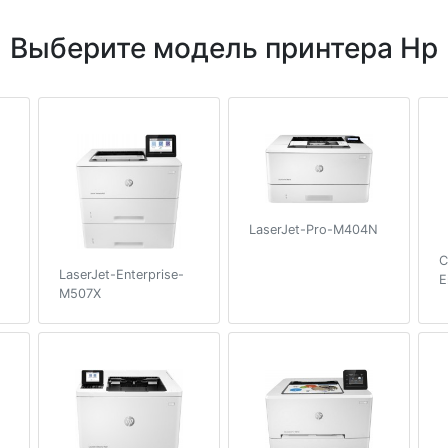
Выберите модель принтера Hp
LaserJet-Pro-M404N
C
LaserJet-Enterprise-
E
M507X