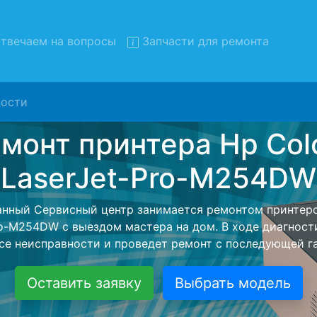
твечаем на вопросы
Запчасти для ремонта
ости
 принтеров Hp Color-LaserJ
M254DW с вывозом в серви
еров Hp Color-LaserJet-Pro-M254DW с вывозом в серв
помощью нашей бесплатной услуги, специалист забере
йшего более детального ремонта. Оговоренная стоимо
анется неизменно при возвращении видеотехники обра
Оставить заявку
Выбрать модель