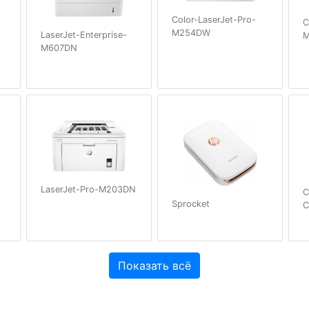
Color-LaserJet-Pro-
C
M254DW
LaserJet-Enterprise-
M607DN
LaserJet-Pro-M203DN
C
Sprocket
C
Показать всё