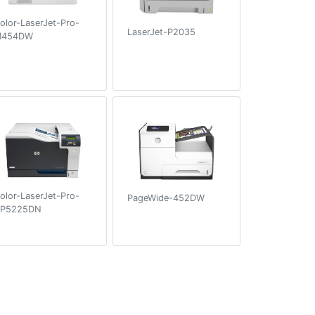
olor-LaserJet-Pro-
LaserJet-P2035
M454DW
olor-LaserJet-Pro-
PageWide-452DW
P5225DN