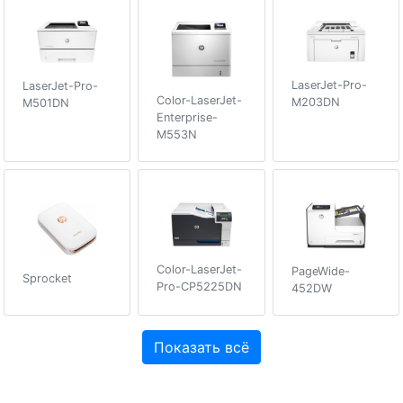
LaserJet-Pro-
LaserJet-Pro-
Color-LaserJet-
M203DN
M501DN
Enterprise-
M553N
Color-LaserJet-
PageWide-
Sprocket
Pro-CP5225DN
452DW
Показать всё