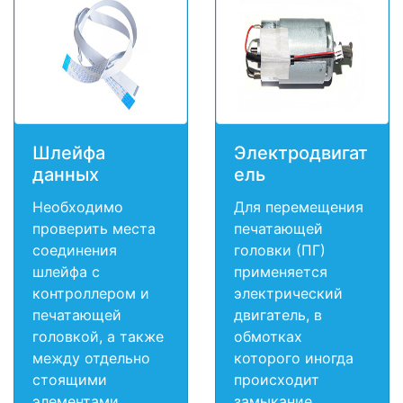
Шлейфа
Электродвигат
данных
ель
Необходимо
Для перемещения
проверить места
печатающей
соединения
головки (ПГ)
шлейфа с
применяется
контроллером и
электрический
печатающей
двигатель, в
головкой, а также
обмотках
между отдельно
которого иногда
стоящими
происходит
элементами.
замыкание.