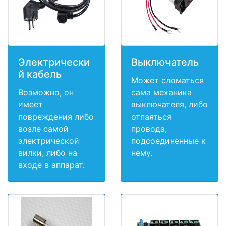
Электрически
Выключатель
й кабель
Может сломаться
Возможно, он
сама механика
имеет
выключателя, либо
повреждения либо
отпаяться
возле самой
провода,
электрической
подсоединенные к
вилки, либо на
нему.
входе в аппарат.