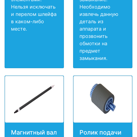
Нельзя исключать
Необходимо
и перелом шлейфа
извлечь данную
в каком-либо
деталь из
месте.
аппарата и
прозвонить
обмотки на
предмет
замыкания.
Магнитный вал
Ролик подачи