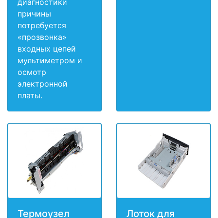
диагностики
причины
потребуется
«прозвонка»
входных цепей
мультиметром и
осмотр
электронной
платы.
Термоузел
Лоток для