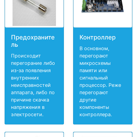
Предохраните
Контроллер
ль
В основном,
Происходит
перегорают
перегорание либо
микросхемы
из-за появления
памяти или
внутренних
сигнальный
неисправностей
процессор. Реже
аппарата, либо по
перегорают
причине скачка
другие
напряжения в
компоненты
электросети.
контроллера.