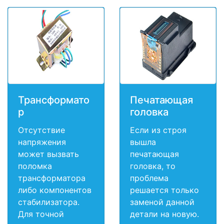
Трансформато
Печатающая
р
головка
Отсутствие
Если из строя
напряжения
вышла
может вызвать
печатающая
поломка
головка, то
трансформатора
проблема
либо компонентов
решается только
стабилизатора.
заменой данной
Для точной
детали на новую.