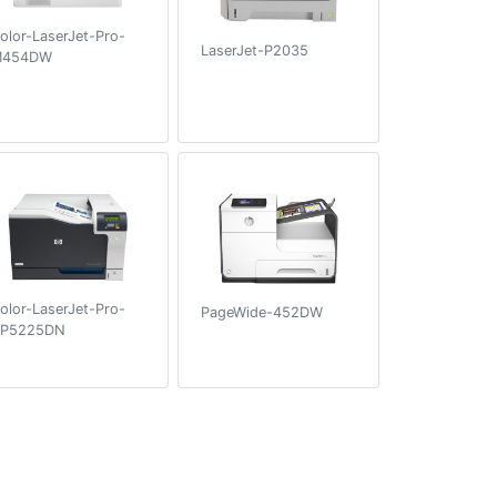
olor-LaserJet-Pro-
LaserJet-P2035
M454DW
olor-LaserJet-Pro-
PageWide-452DW
P5225DN