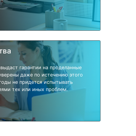
тва
 выдаст гарантии на проделанные
 уверены даже по истечению этого
годы не придется испытывать
ями тех или иных проблем.