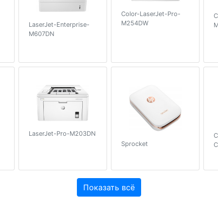
Color-LaserJet-Pro-
C
M254DW
LaserJet-Enterprise-
M607DN
LaserJet-Pro-M203DN
C
Sprocket
C
Показать всё