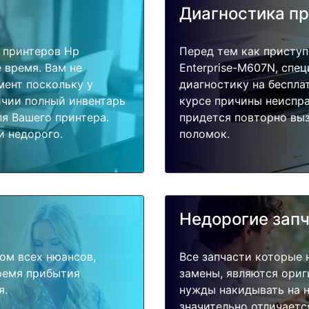
Диагностика п
 принтеров Hp
Перед тем как приступ
е время. Вам не
Enterprise-M607N, спе
мент поскольку у
диагностику на беспла
ичии полный инвентарь
курсе причины неиспра
я Вашего принтера.
придется повторно выз
и недорого.
поломок.
Недорогие зап
ом всех нюансов,
Все запчасти которые 
время прибытия
замены, являются ориг
я.
нужды накидывать на н
значительно отличаетс