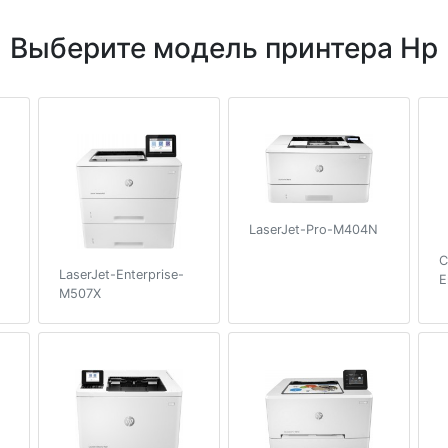
Выберите модель принтера Hp
LaserJet-Pro-M404N
C
LaserJet-Enterprise-
E
M507X