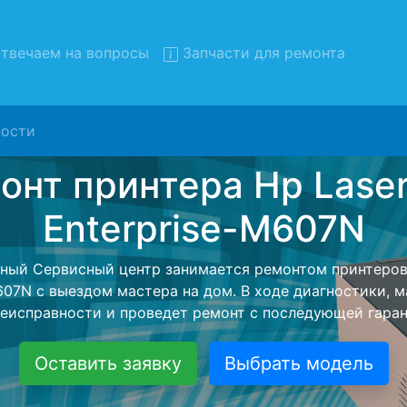
твечаем на вопросы
Запчасти для ремонта
ости
 принтеров Hp LaserJet-Ente
M607N с вывозом в сервис
теров Hp LaserJet-Enterprise-M607N с вывозом в серви
помощью нашей бесплатной услуги, специалист забере
йшего более детального ремонта. Оговоренная стоимо
анется неизменно при возвращении видеотехники обра
Оставить заявку
Выбрать модель