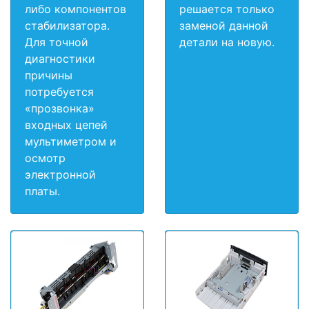
либо компонентов
решается только
стабилизатора.
заменой данной
Для точной
детали на новую.
диагностики
причины
потребуется
«прозвонка»
входных цепей
мультиметром и
осмотр
электронной
платы.