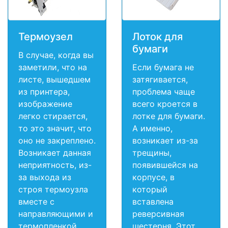
Термоузел
Лоток для
бумаги
В случае, когда вы
заметили, что на
Если бумага не
листе, вышедшем
затягивается,
из принтера,
проблема чаще
изображение
всего кроется в
легко стирается,
лотке для бумаги.
то это значит, что
А именно,
оно не закреплено.
возникает из-за
Возникает данная
трещины,
неприятность, из-
появившейся на
за выхода из
корпусе, в
строя термоузла
который
вместе с
вставлена
направляющими и
реверсивная
термопленкой.
шестерня. Этот