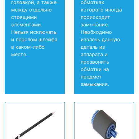
головкой, а также
обмотках
между отдельно
которого иногда
стоящими
происходит
элементами.
замыкание.
Нельзя исключать
Необходимо
и перелом шлейфа
извлечь данную
в каком-либо
деталь из
месте.
аппарата и
прозвонить
обмотки на
предмет
замыкания.