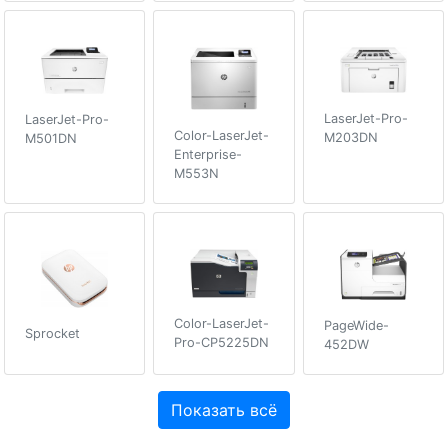
LaserJet-Pro-
LaserJet-Pro-
Color-LaserJet-
M203DN
M501DN
Enterprise-
M553N
Color-LaserJet-
PageWide-
Sprocket
Pro-CP5225DN
452DW
Показать всё