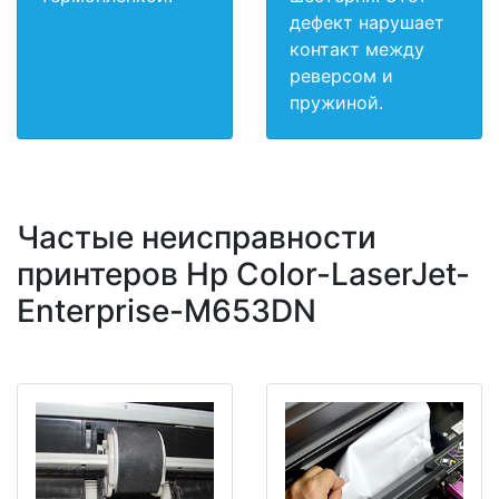
дефект нарушает
контакт между
реверсом и
пружиной.
Частые неисправности
принтеров Hp Color-LaserJet-
Enterprise-M653DN