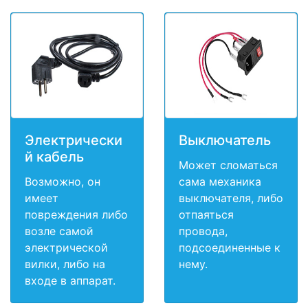
Электрически
Выключатель
й кабель
Может сломаться
Возможно, он
сама механика
имеет
выключателя, либо
повреждения либо
отпаяться
возле самой
провода,
электрической
подсоединенные к
вилки, либо на
нему.
входе в аппарат.