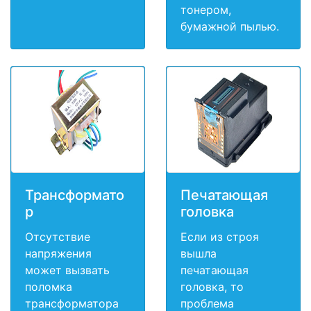
тонером,
бумажной пылью.
Трансформато
Печатающая
р
головка
Отсутствие
Если из строя
напряжения
вышла
может вызвать
печатающая
поломка
головка, то
трансформатора
проблема