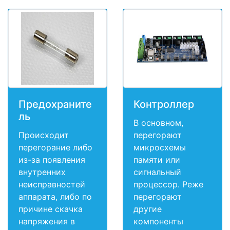
Предохраните
Контроллер
ль
В основном,
Происходит
перегорают
перегорание либо
микросхемы
из-за появления
памяти или
внутренних
сигнальный
неисправностей
процессор. Реже
аппарата, либо по
перегорают
причине скачка
другие
напряжения в
компоненты