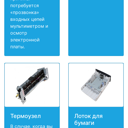
потребуется
«прозвонка»
входных цепей
мультиметром и
осмотр
электронной
платы.
Термоузел
Лоток для
бумаги
В случае, когда вы