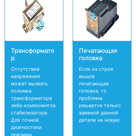
Трансформато
Печатающая
р
головка
Отсутствие
Если из строя
напряжения
вышла
может вызвать
печатающая
поломка
головка, то
трансформатора
проблема
либо компонентов
решается только
стабилизатора.
заменой данной
Для точной
детали на новую.
диагностики
причины