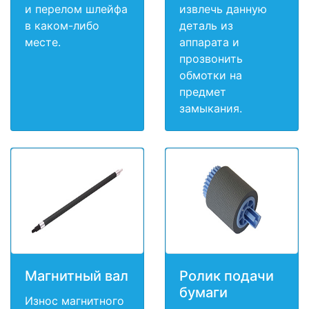
и перелом шлейфа
извлечь данную
в каком-либо
деталь из
месте.
аппарата и
прозвонить
обмотки на
предмет
замыкания.
Магнитный вал
Ролик подачи
бумаги
Износ магнитного