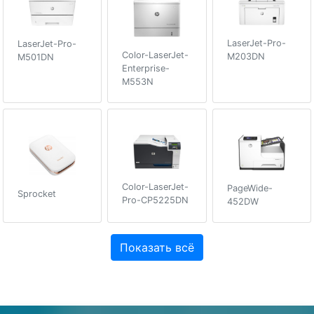
LaserJet-Pro-
LaserJet-Pro-
Color-LaserJet-
M203DN
M501DN
Enterprise-
M553N
Color-LaserJet-
PageWide-
Sprocket
Pro-CP5225DN
452DW
Показать всё