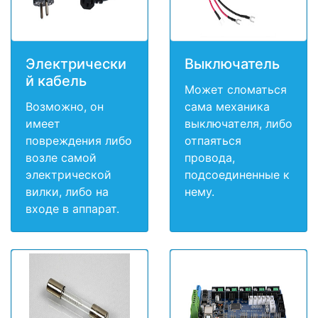
Электрически
Выключатель
й кабель
Может сломаться
Возможно, он
сама механика
имеет
выключателя, либо
повреждения либо
отпаяться
возле самой
провода,
электрической
подсоединенные к
вилки, либо на
нему.
входе в аппарат.