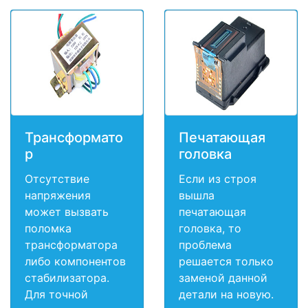
Трансформато
Печатающая
р
головка
Отсутствие
Если из строя
напряжения
вышла
может вызвать
печатающая
поломка
головка, то
трансформатора
проблема
либо компонентов
решается только
стабилизатора.
заменой данной
Для точной
детали на новую.