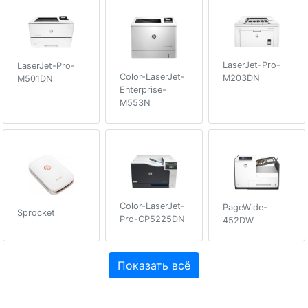
LaserJet-Pro-
LaserJet-Pro-
Color-LaserJet-
M203DN
M501DN
Enterprise-
M553N
Color-LaserJet-
PageWide-
Sprocket
Pro-CP5225DN
452DW
Показать всё