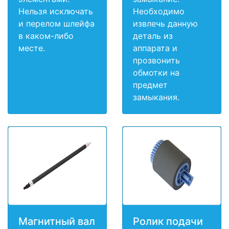
Нельзя исключать
Необходимо
и перелом шлейфа
извлечь данную
в каком-либо
деталь из
месте.
аппарата и
прозвонить
обмотки на
предмет
замыкания.
Магнитный вал
Ролик подачи