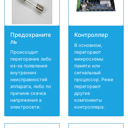
Предохраните
Контроллер
ль
В основном,
Происходит
перегорают
перегорание либо
микросхемы
из-за появления
памяти или
внутренних
сигнальный
неисправностей
процессор. Реже
аппарата, либо по
перегорают
причине скачка
другие
напряжения в
компоненты
электросети.
контроллера.