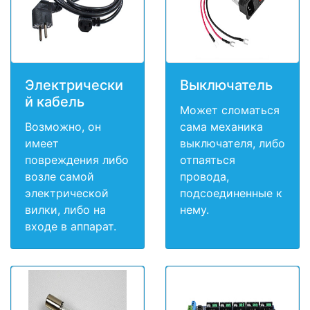
Электрически
Выключатель
й кабель
Может сломаться
Возможно, он
сама механика
имеет
выключателя, либо
повреждения либо
отпаяться
возле самой
провода,
электрической
подсоединенные к
вилки, либо на
нему.
входе в аппарат.