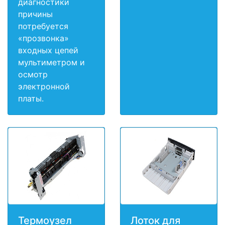
диагностики
причины
потребуется
«прозвонка»
входных цепей
мультиметром и
осмотр
электронной
платы.
Термоузел
Лоток для