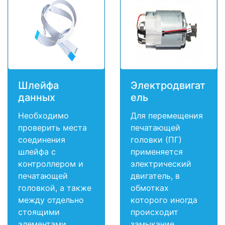
Шлейфа
Электродвигат
данных
ель
Необходимо
Для перемещения
проверить места
печатающей
соединения
головки (ПГ)
шлейфа с
применяется
контроллером и
электрический
печатающей
двигатель, в
головкой, а также
обмотках
между отдельно
которого иногда
стоящими
происходит
элементами.
замыкание.