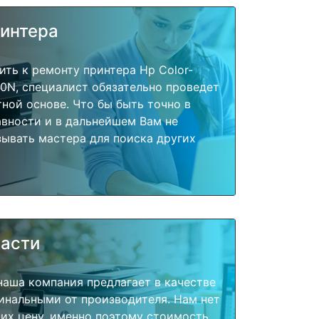
ринтера
ить к ремонту принтера Hp Color-
750N, специалист обязательно проведет
тной основе. Что бы быть точно в
вности и в дальнейшем Вам не
ывать мастера для поиска других
части
наша компания предлагает в качестве
инальными от производителя. Нам нет
их цену, именно поэтому стоимость