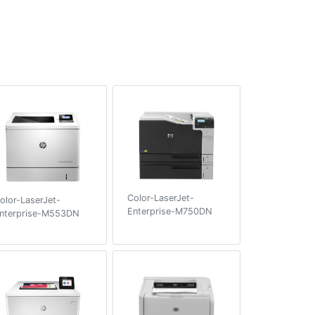
Color-LaserJet-
olor-LaserJet-
Enterprise-M750DN
nterprise-M553DN