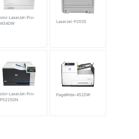
olor-LaserJet-Pro-
LaserJet-P2035
M454DW
olor-LaserJet-Pro-
PageWide-452DW
P5225DN