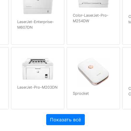
Color-LaserJet-Pro-
C
M254DW
LaserJet-Enterprise-
M607DN
LaserJet-Pro-M203DN
C
Sprocket
C
Показать всё