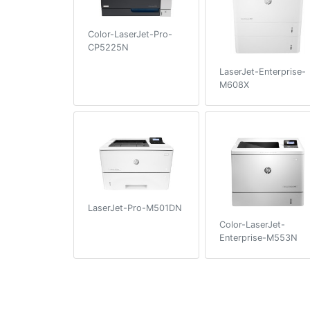
Color-LaserJet-Pro-
CP5225N
LaserJet-Enterprise-
M608X
LaserJet-Pro-M501DN
Color-LaserJet-
Enterprise-M553N