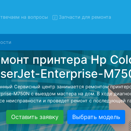
твечаем на вопросы
Запчасти для ремонта
ости
нт принтеров Hp Color-Lase
rprise-M750N с вывозом в с
нтеров Hp Color-LaserJet-Enterprise-M750N с вывозом 
атно - с помощью нашей бесплатной услуги, специалист
я дальнейшего более детального ремонта. Оговоренна
 останется неизменно при возвращении видеотехники 
Оставить заявку
Выбрать модель