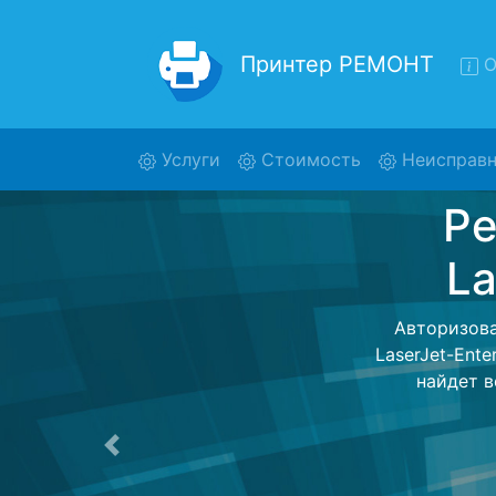
Принтер РЕМОНТ
О
(current)
Услуги
Стоимость
Неисправн
Ремо
Ente
Ремонт при
центр и обр
принтер дл
ремонта
Предыдущая