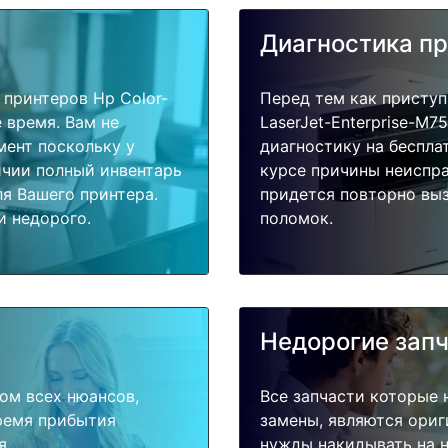
Диагностика п
принтеров Hp Color-
Перед тем как приступ
е время. Вам не
LaserJet-Enterprise-M
мент поскольку у
диагностику на беспла
ичии полный инвентарь
курсе причины неиспра
я Вашего принтера.
придется повторно выз
и недорого.
поломок.
Недорогие зап
ом всех нюансов,
Все запчасти которые 
время прибытия
замены, являются ориг
я.
нужды накидывать на н