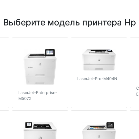
Выберите модель принтера Hp
LaserJet-Pro-M404N
C
LaserJet-Enterprise-
E
M507X