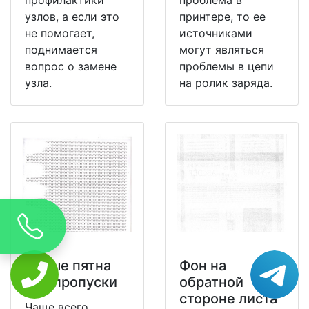
узлов, а если это
принтере, то ее
не помогает,
источниками
поднимается
могут являться
вопрос о замене
проблемы в цепи
узла.
на ролик заряда.
Белые пятна
Фон на
или пропуски
обратной
стороне листа
Чаще всего