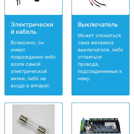
Электрически
Выключатель
й кабель
Может сломаться
Возможно, он
сама механика
имеет
выключателя, либо
повреждения либо
отпаяться
возле самой
провода,
электрической
подсоединенные к
вилки, либо на
нему.
входе в аппарат.