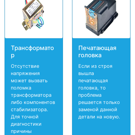
Трансформато
Печатающая
р
головка
Отсутствие
Если из строя
напряжения
вышла
может вызвать
печатающая
поломка
головка, то
трансформатора
проблема
либо компонентов
решается только
стабилизатора.
заменой данной
Для точной
детали на новую.
диагностики
причины