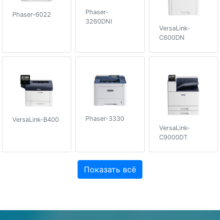
Phaser-
Phaser-6022
3260DNI
VersaLink-
C600DN
Phaser-3330
VersaLink-B400
VersaLink-
C9000DT
Показать всё