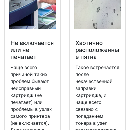
Не включается
Хаотично
или не
расположенны
печатает
е пятна
Чаще всего
Такое встречается
причиной таких
после
проблем бывают
некачественной
неисправный
заправки
картридж (не
картриджа, и
печатает) или
чаще всего
проблемы в узлах
связано с
самого принтера
попаданием
(не включается).
тонера в узел
Диагностика в
термозакрпления,