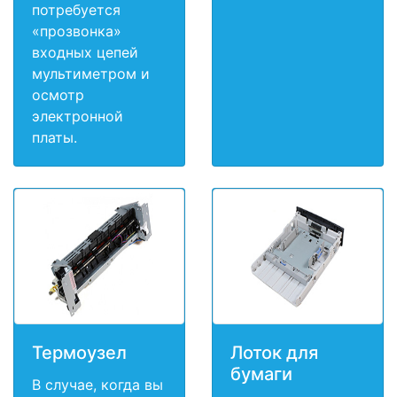
потребуется
«прозвонка»
входных цепей
мультиметром и
осмотр
электронной
платы.
Термоузел
Лоток для
бумаги
В случае, когда вы