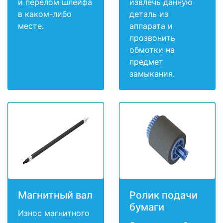
и перелом шлейфа
извлечь данную
в каком-либо
деталь из
месте.
аппарата и
прозвонить
обмотки на
предмет
замыкания.
Магнитный вал
Ролик подачи
бумаги
Износ магнитного