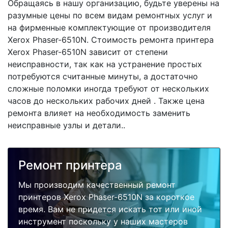
Обращаясь в нашу организацию, будьте уверены на
разумные цены по всем видам ремонтных услуг и
на фирменные комплектующие от производителя
Xerox Phaser-6510N. Стоимость ремонта принтера
Xerox Phaser-6510N зависит от степени
неисправности, так как на устранение простых
потребуются считанные минуты, а достаточно
сложные поломки иногда требуют от нескольких
часов до нескольких рабочих дней . Также цена
ремонта влияет на необходимость заменить
неисправные узлы и детали..
Ремонт принтера
Мы производим качественный ремонт
принтеров Xerox Phaser-6510N за короткое
время. Вам не придется искать тот или иной
инструмент поскольку у наших мастеров