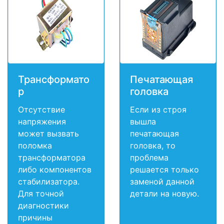
Трансформато
Печатающая
р
головка
Отсутствие
Если из строя
напряжения
вышла
может вызвать
печатающая
поломка
головка, то
трансформатора
проблема
либо компонентов
решается только
стабилизатора.
заменой данной
Для точной
детали на новую.
диагностики
причины