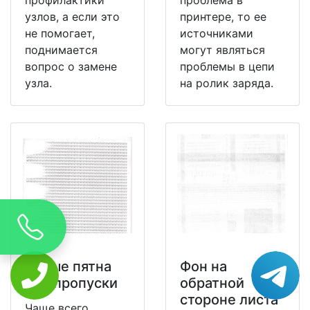
узлов, а если это
принтере, то ее
не помогает,
источниками
поднимается
могут являться
вопрос о замене
проблемы в цепи
узла.
на ролик заряда.
Белые пятна
Фон на
или пропуски
обратной
стороне листа
Чаще всего