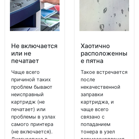
Не включается
Хаотично
или не
расположенны
печатает
е пятна
Чаще всего
Такое встречается
причиной таких
после
проблем бывают
некачественной
неисправный
заправки
картридж (не
картриджа, и
печатает) или
чаще всего
проблемы в узлах
связано с
самого принтера
попаданием
(не включается).
тонера в узел
Диагностика в
термозакрпления,