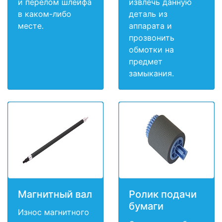
и перелом шлейфа
извлечь данную
в каком-либо
деталь из
месте.
аппарата и
прозвонить
обмотки на
предмет
замыкания.
Магнитный вал
Ролик подачи
бумаги
Износ магнитного