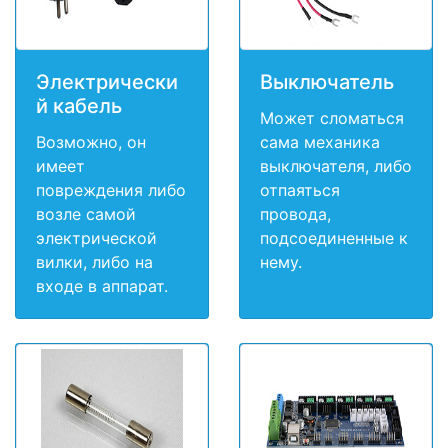
Электрически
Выключатель
й кабель
Может сломаться
Возможно, он
сама механика
имеет
выключателя, либо
повреждения либо
отпаяться
возле самой
провода,
электрической
подсоединенные к
вилки, либо на
нему.
входе в аппарат.