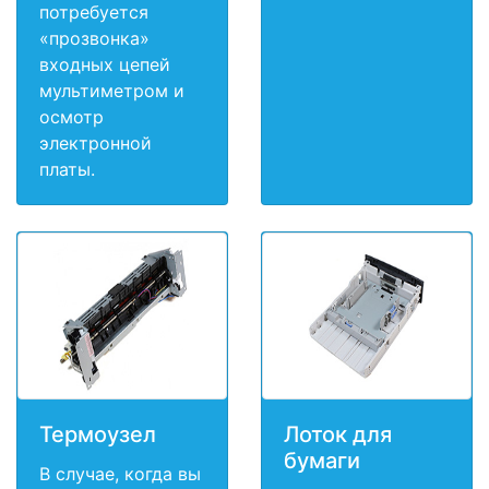
потребуется
«прозвонка»
входных цепей
мультиметром и
осмотр
электронной
платы.
Термоузел
Лоток для
бумаги
В случае, когда вы