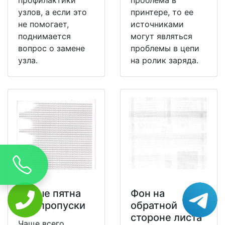
узлов, а если это
принтере, то ее
не помогает,
источниками
поднимается
могут являться
вопрос о замене
проблемы в цепи
узла.
на ролик заряда.
Белые пятна
Фон на
или пропуски
обратной
стороне листа
Чаще всего