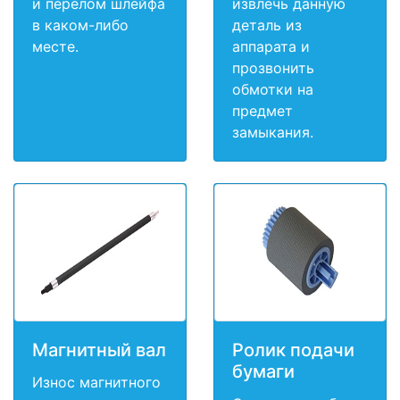
и перелом шлейфа
извлечь данную
в каком-либо
деталь из
месте.
аппарата и
прозвонить
обмотки на
предмет
замыкания.
Магнитный вал
Ролик подачи
бумаги
Износ магнитного