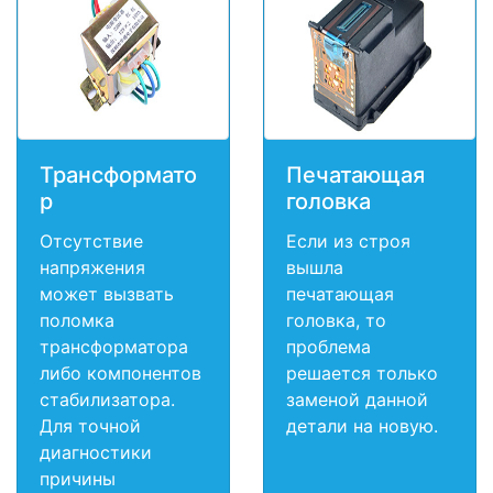
Трансформато
Печатающая
р
головка
Отсутствие
Если из строя
напряжения
вышла
может вызвать
печатающая
поломка
головка, то
трансформатора
проблема
либо компонентов
решается только
стабилизатора.
заменой данной
Для точной
детали на новую.
диагностики
причины