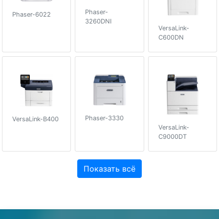
Phaser-
Phaser-6022
3260DNI
VersaLink-
C600DN
Phaser-3330
VersaLink-B400
VersaLink-
C9000DT
Показать всё