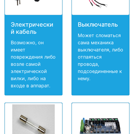
Электрически
Выключатель
й кабель
Может сломаться
Возможно, он
сама механика
имеет
выключателя, либо
повреждения либо
отпаяться
возле самой
провода,
электрической
подсоединенные к
вилки, либо на
нему.
входе в аппарат.