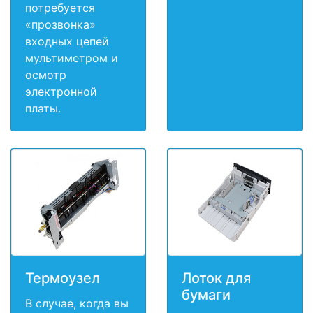
потребуется
«прозвонка»
входных цепей
мультиметром и
осмотр
электронной
платы.
Термоузел
Лоток для
бумаги
В случае, когда вы