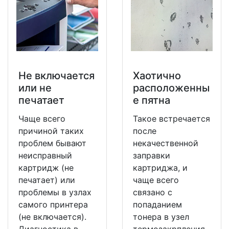
Не включается
Хаотично
или не
расположенны
печатает
е пятна
Чаще всего
Такое встречается
причиной таких
после
проблем бывают
некачественной
неисправный
заправки
картридж (не
картриджа, и
печатает) или
чаще всего
проблемы в узлах
связано с
самого принтера
попаданием
(не включается).
тонера в узел
Диагностика в
термозакрпления,