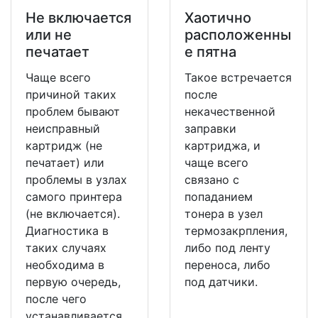
Не включается
Хаотично
или не
расположенны
печатает
е пятна
Чаще всего
Такое встречается
причиной таких
после
проблем бывают
некачественной
неисправный
заправки
картридж (не
картриджа, и
печатает) или
чаще всего
проблемы в узлах
связано с
самого принтера
попаданием
(не включается).
тонера в узел
Диагностика в
термозакрпления,
таких случаях
либо под ленту
необходима в
переноса, либо
первую очередь,
под датчики.
после чего
устанавливается