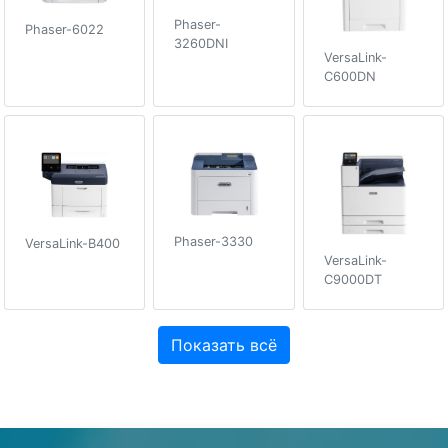
Phaser-
Phaser-6022
3260DNI
VersaLink-
C600DN
Phaser-3330
VersaLink-B400
VersaLink-
C9000DT
Показать всё