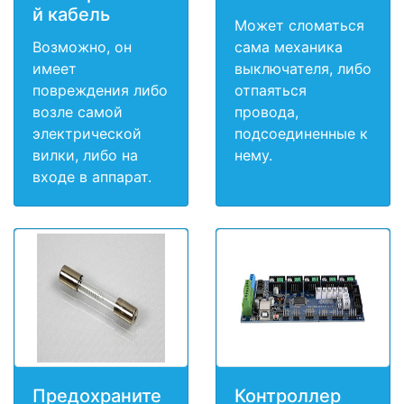
й кабель
Может сломаться
Возможно, он
сама механика
имеет
выключателя, либо
повреждения либо
отпаяться
возле самой
провода,
электрической
подсоединенные к
вилки, либо на
нему.
входе в аппарат.
Предохраните
Контроллер