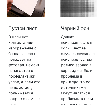
Пустой лист
Черный фон
В цепи нет
Данная
контакта или
неисправность в
изображение с
большинстве
блока лазера не
случаев связана с
попадает на
неисправностью
фотовал. Ремонт
ролика заряда в
начинается с
картридже. Если
профилактики
проблема в
узлов, а если это
принтере, то ее
не помогает,
источниками
поднимается
могут являться
вопрос о замене
проблемы в цепи
узла.
на ролик заряда.