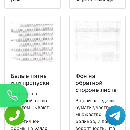
Белые пятна
Фон на
или пропуски
обратной
стороне листа
Чаще всего
причиной таких
В цепи передачи
проблем бывают
бумаги участвуют
следы
множество
аналогичной
роликов, и велика
формы на узлах
вероятность, что