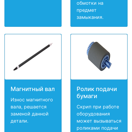
обмотки на
предмет
замыкания.
Магнитный вал
Ролик подачи
бумаги
Износ магнитного
вала, решается
Скрип при работе
заменой данной
оборудования
детали.
может вызываться
роликами подачи