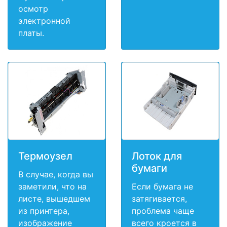
осмотр
электронной
платы.
Термоузел
Лоток для
бумаги
В случае, когда вы
заметили, что на
Если бумага не
листе, вышедшем
затягивается,
из принтера,
проблема чаще
изображение
всего кроется в