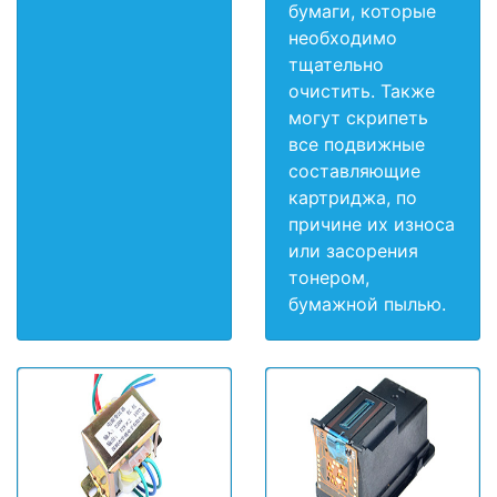
бумаги, которые
необходимо
тщательно
очистить. Также
могут скрипеть
все подвижные
составляющие
картриджа, по
причине их износа
или засорения
тонером,
бумажной пылью.