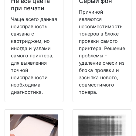
Не все цвета
Серый фон
при печати
Причиной
Чаще всего данная
являются
неисправность
несовместимость
связана с
тонеров в блоке
картриджем, но
проявки самого
иногда и узлами
принтера. Решение
самого принтера,
проблемы -
для выявления
удаление смеси из
точной
блока проявки и
неисправности
засыпка нового,
необходима
совместимого
диагностика.
тонера.