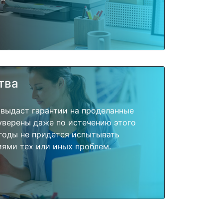
тва
 выдаст гарантии на проделанные
 уверены даже по истечению этого
годы не придется испытывать
ями тех или иных проблем.