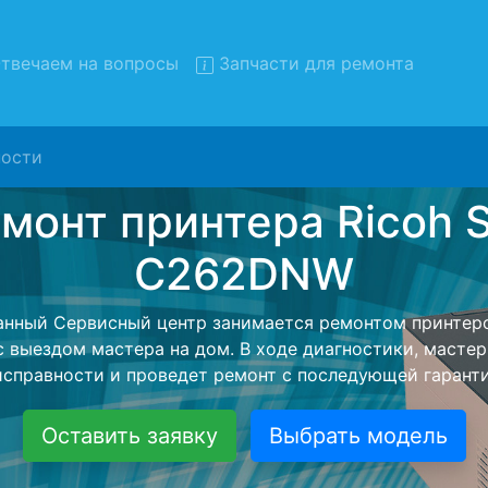
твечаем на вопросы
Запчасти для ремонта
ости
т принтеров Ricoh SP-C26
вывозом в сервис
еров Ricoh SP-C262DNW с вывозом в сервисный центр 
нашей бесплатной услуги, специалист заберет Ваш пр
его более детального ремонта. Оговоренная стоимост
анется неизменно при возвращении видеотехники обра
Оставить заявку
Выбрать модель