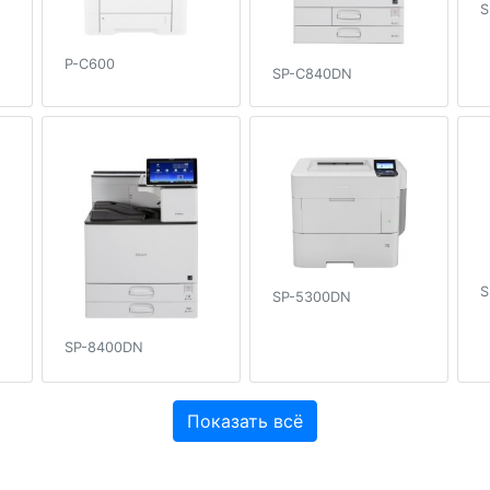
S
P-C600
SP-C840DN
S
SP-5300DN
SP-8400DN
Показать всё