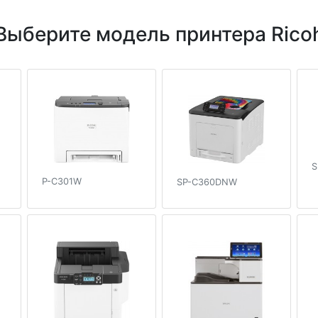
Выберите модель принтера Rico
S
P-C301W
SP-C360DNW