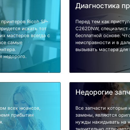
Диагностика п
принтеров Ricoh SP-
Перед тем как приступ
придется искать тот
C262DNW, специалист 
их мастеров всегда с
бесплатной основе. Чт
все самые
неисправности и в дал
интера.
вызывать мастера для 
и недорого.
Недорогие зап
ом всех нюансов,
Все запчасти которые 
время прибытия
замены, являются ориг
я.
нужды накидывать на н
значительно отличаетс