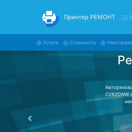
Принтер РЕМОНТ
О
(current)
Услуги
Стоимость
Неисправн
Ремон
Ремонт принт
помощью 
дальнейш
ост
Предыдущая