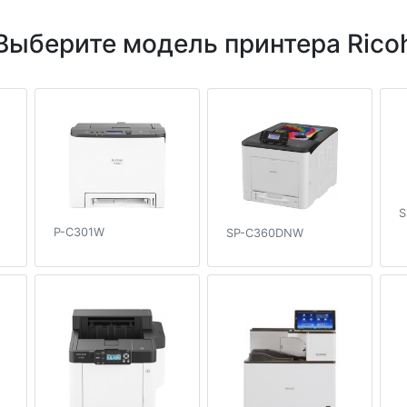
Выберите модель принтера Rico
S
P-C301W
SP-C360DNW