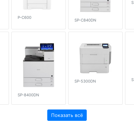
S
P-C600
SP-C840DN
S
SP-5300DN
SP-8400DN
Показать всё