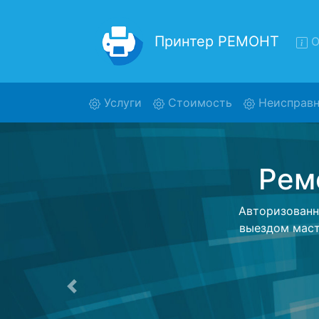
Принтер РЕМОНТ
О
(current)
Услуги
Стоимость
Неисправн
Ре
Ремонт пр
помощью 
дальнейш
ост
Предыдущая