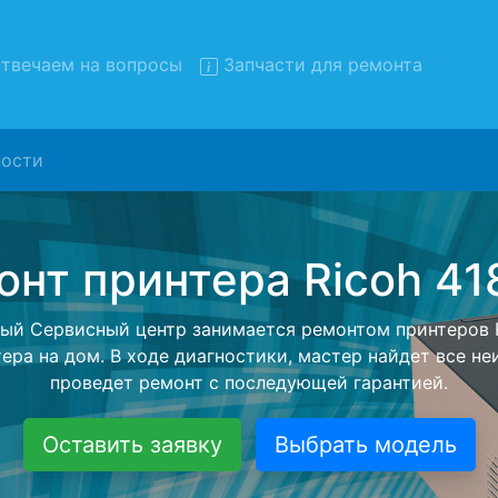
твечаем на вопросы
Запчасти для ремонта
ости
монт принтеров Ricoh 41857
вывозом в сервис
интеров Ricoh 418572 с вывозом в сервисный центр и о
нашей бесплатной услуги, специалист заберет Ваш пр
его более детального ремонта. Оговоренная стоимост
анется неизменно при возвращении видеотехники обра
Оставить заявку
Выбрать модель