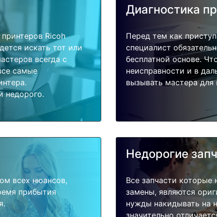
Диагностика п
принтеров Ricoh
Перед тем как приступ
дется искать тот или
специалист обязательн
астеров всегда с
бесплатной основе. Чт
все самые
неисправности и в дал
интера.
вызывать мастера для 
и недорого.
Недорогие зап
ом всех нюансов,
Все запчасти которые 
время прибытия
замены, являются ориг
я.
нужды накидывать на н
значительно отличаетс