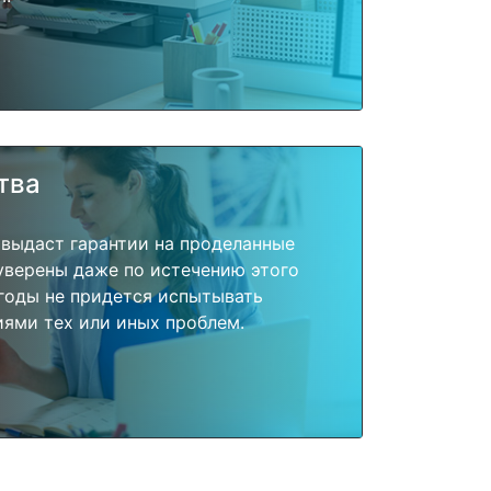
тва
 выдаст гарантии на проделанные
 уверены даже по истечению этого
годы не придется испытывать
ями тех или иных проблем.