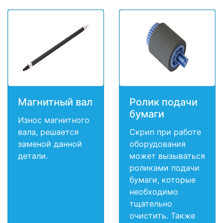
Магнитный вал
Ролик подачи
бумаги
Износ магнитного
вала, решается
Скрип при работе
заменой данной
оборудования
детали.
может вызываться
роликами подачи
бумаги, которые
необходимо
тщательно
очистить. Также