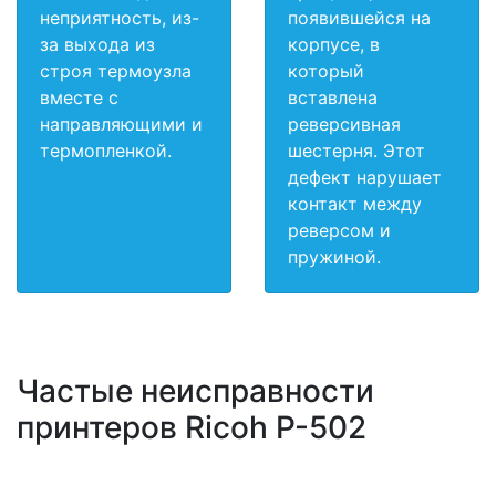
неприятность, из-
появившейся на
за выхода из
корпусе, в
строя термоузла
который
вместе с
вставлена
направляющими и
реверсивная
термопленкой.
шестерня. Этот
дефект нарушает
контакт между
реверсом и
пружиной.
Частые неисправности
принтеров Ricoh P-502