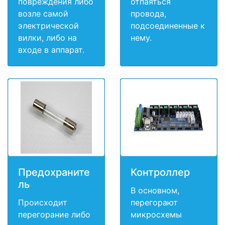
повреждения либо
отпаяться
возле самой
провода,
электрической
подсоединенные к
вилки, либо на
нему.
входе в аппарат.
Предохраните
Контроллер
ль
В основном,
Происходит
перегорают
перегорание либо
микросхемы