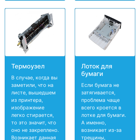
Термоузел
Лоток для
бумаги
В случае, когда вы
заметили, что на
Если бумага не
листе, вышедшем
затягивается,
из принтера,
проблема чаще
изображение
всего кроется в
легко стирается,
лотке для бумаги.
то это значит, что
А именно,
оно не закреплено.
возникает из-за
Возникает данная
трещины,