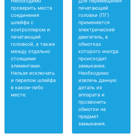
Необходимо
Для перемещения
проверить места
печатающей
соединения
головки (ПГ)
шлейфа с
применяется
контроллером и
электрический
печатающей
двигатель, в
головкой, а также
обмотках
между отдельно
которого иногда
стоящими
происходит
элементами.
замыкание.
Нельзя исключать
Необходимо
и перелом шлейфа
извлечь данную
в каком-либо
деталь из
месте.
аппарата и
прозвонить
обмотки на
предмет
замыкания.