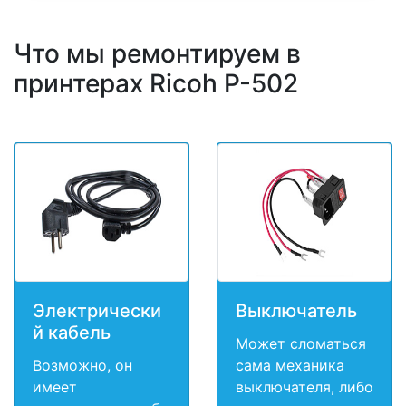
Что мы ремонтируем в
принтерах Ricoh P-502
Электрически
Выключатель
й кабель
Может сломаться
Возможно, он
сама механика
имеет
выключателя, либо