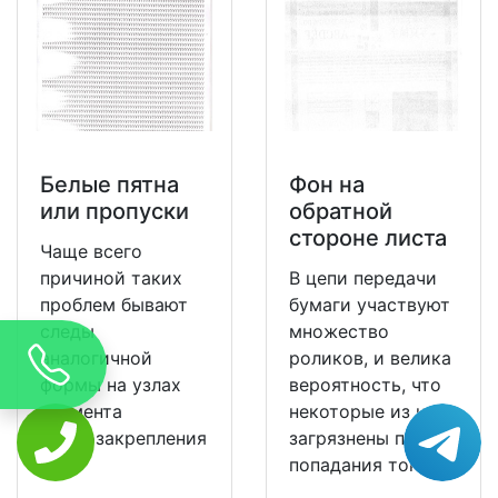
Белые пятна
Фон на
или пропуски
обратной
стороне листа
Чаще всего
причиной таких
В цепи передачи
проблем бывают
бумаги участвуют
следы
множество
аналогичной
роликов, и велика
формы на узлах
вероятность, что
элемента
некоторые из них
термозакрепления
загрязнены после
.
попадания тонера.