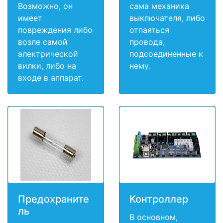
Возможно, он
сама механика
имеет
выключателя, либо
повреждения либо
отпаяться
возле самой
провода,
электрической
подсоединенные к
вилки, либо на
нему.
входе в аппарат.
Предохраните
Контроллер
ль
В основном,