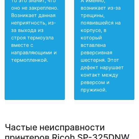
то это значит, что
А именно,
оно не закреплено.
возникает из-за
Возникает данная
трещины,
неприятность, из-
появившейся на
за выхода из
корпусе, в
строя термоузла
который
вместе с
вставлена
направляющими и
реверсивная
термопленкой.
шестерня. Этот
дефект нарушает
контакт между
реверсом и
пружиной.
Частые неисправности
принтеров Ricoh SP-325DNW