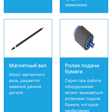
замыкания.
Магнитный вал
Ролик подачи
бумаги
Износ магнитного
вала, решается
Скрип при работе
заменой данной
оборудования
детали.
может вызываться
роликами подачи
бумаги, которые
необходимо