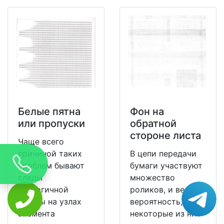
Белые пятна
Фон на
или пропуски
обратной
стороне листа
Чаще всего
причиной таких
В цепи передачи
проблем бывают
бумаги участвуют
следы
множество
аналогичной
роликов, и велика
формы на узлах
вероятность, что
элемента
некоторые из них