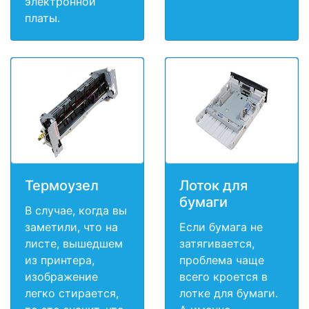
электронной
платы.
Термоузел
Лоток для
бумаги
В случае, когда вы
заметили, что на
Если бумага не
листе, вышедшем
затягивается,
из принтера,
проблема чаще
изображение
всего кроется в
легко стирается,
лотке для бумаги.