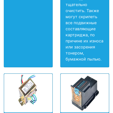
тщательно
очистить. Также
могут скрипеть
все подвижные
составляющие
картриджа, по
причине их износа
или засорения
тонером,
бумажной пылью.