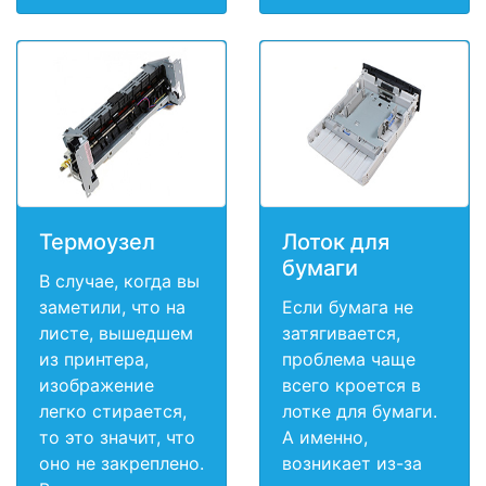
Термоузел
Лоток для
бумаги
В случае, когда вы
заметили, что на
Если бумага не
листе, вышедшем
затягивается,
из принтера,
проблема чаще
изображение
всего кроется в
легко стирается,
лотке для бумаги.
то это значит, что
А именно,
оно не закреплено.
возникает из-за