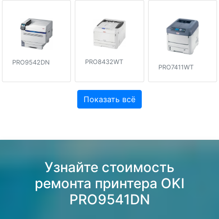
PRO8432WT
PRO9542DN
PRO7411WT
Показать всё
Узнайте стоимость
ремонта принтера OKI
PRO9541DN