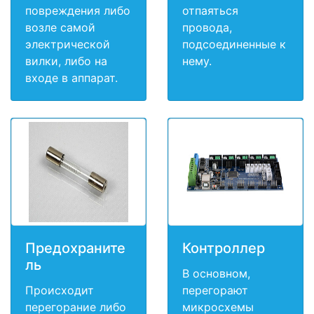
повреждения либо
отпаяться
возле самой
провода,
электрической
подсоединенные к
вилки, либо на
нему.
входе в аппарат.
Предохраните
Контроллер
ль
В основном,
Происходит
перегорают
перегорание либо
микросхемы