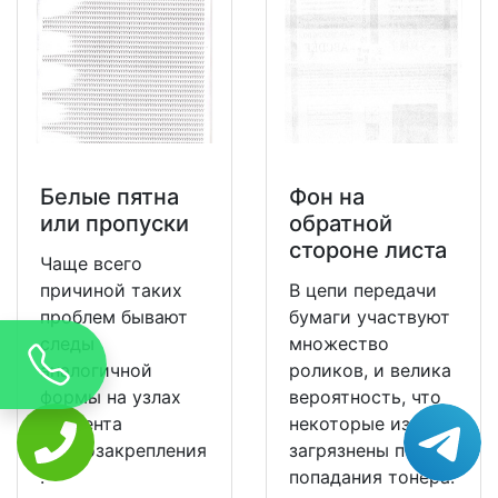
Белые пятна
Фон на
или пропуски
обратной
стороне листа
Чаще всего
причиной таких
В цепи передачи
проблем бывают
бумаги участвуют
следы
множество
аналогичной
роликов, и велика
формы на узлах
вероятность, что
элемента
некоторые из них
термозакрепления
загрязнены после
.
попадания тонера.