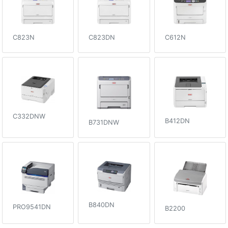
C612N
C823N
C823DN
C332DNW
B412DN
B731DNW
B840DN
PRO9541DN
B2200