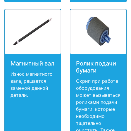
Магнитный вал
Ролик подачи
бумаги
Износ магнитного
вала, решается
Скрип при работе
заменой данной
оборудования
детали.
может вызываться
роликами подачи
бумаги, которые
необходимо
тщательно
очистить. Также