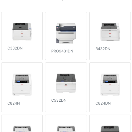
C332DN
B432DN
PRO9431DN
C532DN
C824N
C824DN