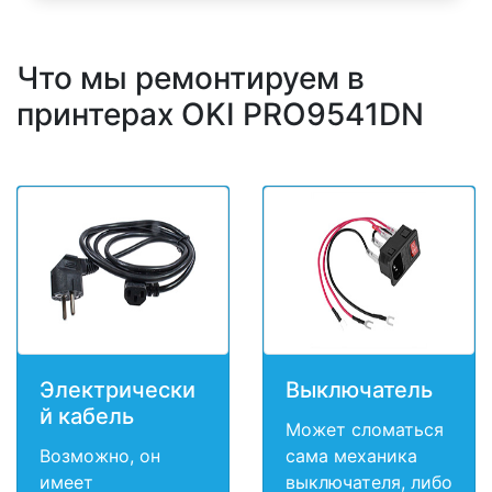
Что мы ремонтируем в
принтерах OKI PRO9541DN
Электрически
Выключатель
й кабель
Может сломаться
Возможно, он
сама механика
имеет
выключателя, либо