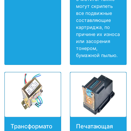
могут скрипеть
все подвижные
составляющие
картриджа, по
причине их износа
или засорения
тонером,
бумажной пылью.
Трансформато
Печатающая