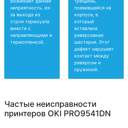
Возникает данная
трещины,
неприятность, из-
появившейся на
за выхода из
корпусе, в
строя термоузла
который
вместе с
вставлена
направляющими и
реверсивная
термопленкой.
шестерня. Этот
дефект нарушает
контакт между
реверсом и
пружиной.
Частые неисправности
принтеров OKI PRO9541DN