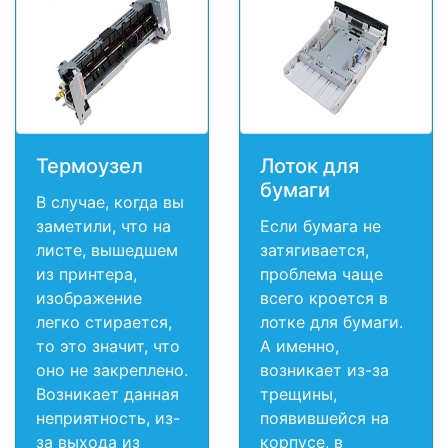
Термоузел
Лоток для
бумаги
В случае, когда вы
заметили, что на
Если бумага не
листе, вышедшем
затягивается,
из принтера,
проблема чаще
изображение
всего кроется в
легко стирается,
лотке для бумаги.
то это значит, что
А именно,
оно не закреплено.
возникает из-за
Возникает данная
трещины,
неприятность, из-
появившейся на
за выхода из
корпусе, в