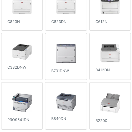
C612N
C823N
C823DN
C332DNW
B412DN
B731DNW
B840DN
PRO9541DN
B2200