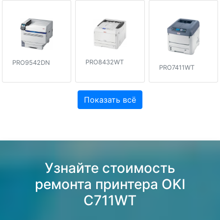
PRO8432WT
PRO9542DN
PRO7411WT
Показать всё
Узнайте стоимость
ремонта принтера OKI
C711WT