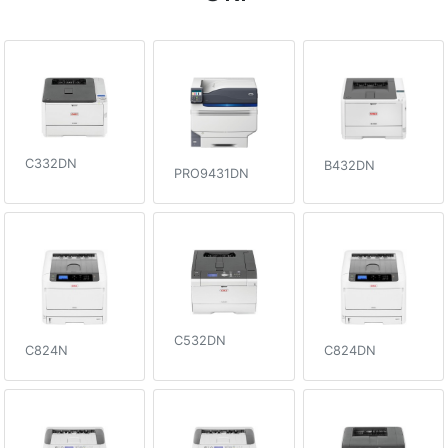
C332DN
B432DN
PRO9431DN
C532DN
C824N
C824DN