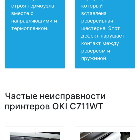
строя термоузла
который
вместе с
вставлена
направляющими и
реверсивная
термопленкой.
шестерня. Этот
дефект нарушает
контакт между
реверсом и
пружиной.
Частые неисправности
принтеров OKI C711WT