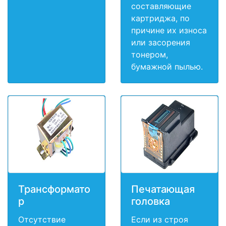
составляющие
картриджа, по
причине их износа
или засорения
тонером,
бумажной пылью.
Трансформато
Печатающая
р
головка
Отсутствие
Если из строя