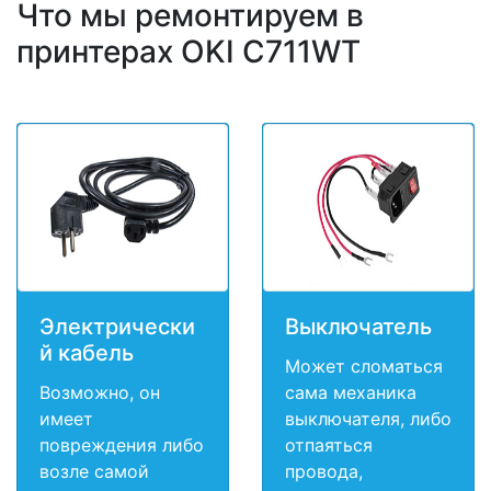
Что мы ремонтируем в
принтерах OKI C711WT
Электрически
Выключатель
й кабель
Может сломаться
Возможно, он
сама механика
имеет
выключателя, либо
повреждения либо
отпаяться
возле самой
провода,