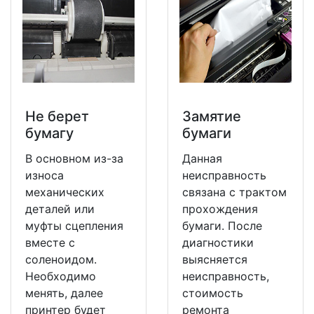
Не берет
Замятие
бумагу
бумаги
В основном из-за
Данная
износа
неисправность
механических
связана с трактом
деталей или
прохождения
муфты сцепления
бумаги. После
вместе с
диагностики
соленоидом.
выясняется
Необходимо
неисправность,
менять, далее
стоимость
принтер будет
ремонта