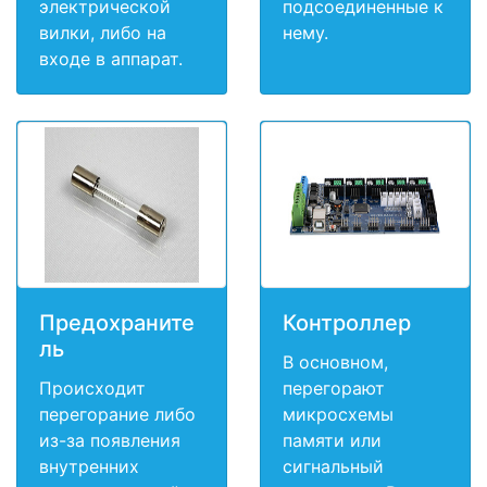
электрической
подсоединенные к
вилки, либо на
нему.
входе в аппарат.
Предохраните
Контроллер
ль
В основном,
Происходит
перегорают
перегорание либо
микросхемы
из-за появления
памяти или
внутренних
сигнальный