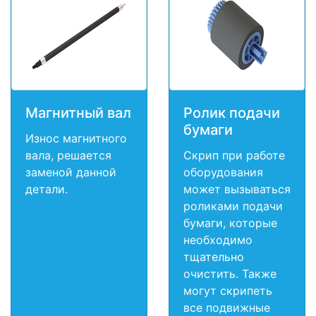
Магнитный вал
Ролик подачи
бумаги
Износ магнитного
вала, решается
Скрип при работе
заменой данной
оборудования
детали.
может вызываться
роликами подачи
бумаги, которые
необходимо
тщательно
очистить. Также
могут скрипеть
все подвижные