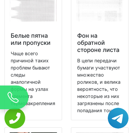
Белые пятна
Фон на
или пропуски
обратной
стороне листа
Чаще всего
причиной таких
В цепи передачи
проблем бывают
бумаги участвуют
следы
множество
аналогичной
роликов, и велика
формы на узлах
вероятность, что
элемента
некоторые из них
термозакрепления
загрязнены после
.
попадания тонера.