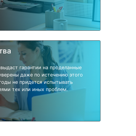
тва
 выдаст гарантии на проделанные
 уверены даже по истечению этого
годы не придется испытывать
ями тех или иных проблем.