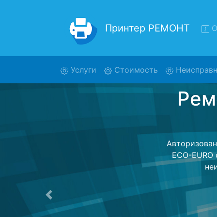
Принтер РЕМОНТ
О
(current)
Услуги
Стоимость
Неисправн
Ремонт
Ремонт принт
с помощью
дальнейш
ост
Предыдущая