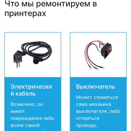
Что мы ремонтируем в
принтерах
Электрически
Выключатель
й кабель
Может сломаться
Возможно, он
сама механика
имеет
выключателя, либо
повреждения либо
отпаяться
возле самой
провода,