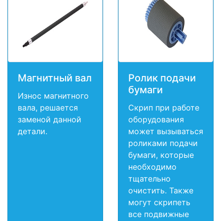
Магнитный вал
Ролик подачи
бумаги
Износ магнитного
вала, решается
Скрип при работе
заменой данной
оборудования
детали.
может вызываться
роликами подачи
бумаги, которые
необходимо
тщательно
очистить. Также
могут скрипеть
все подвижные