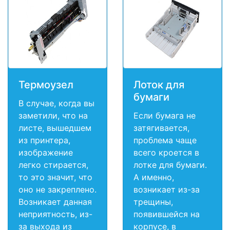
Термоузел
Лоток для
бумаги
В случае, когда вы
заметили, что на
Если бумага не
листе, вышедшем
затягивается,
из принтера,
проблема чаще
изображение
всего кроется в
легко стирается,
лотке для бумаги.
то это значит, что
А именно,
оно не закреплено.
возникает из-за
Возникает данная
трещины,
неприятность, из-
появившейся на
за выхода из
корпусе, в