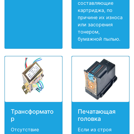
составляющие
картриджа, по
причине их износа
или засорения
тонером,
бумажной пылью.
Трансформато
Печатающая
р
головка
Отсутствие
Если из строя