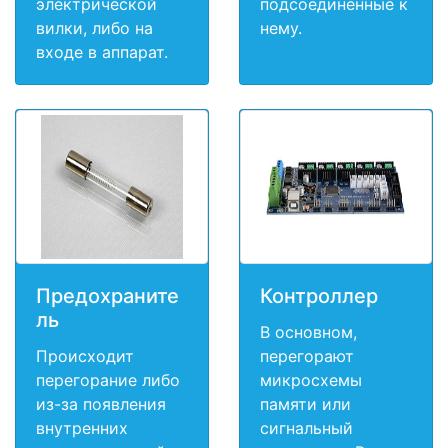
электрической
подсоединенные к
вилки, либо на
нему.
входе в аппарат.
Предохраните
Контроллер
ль
В основном,
Происходит
перегорают
перегорание либо
микросхемы
из-за появления
памяти или
внутренних
сигнальный