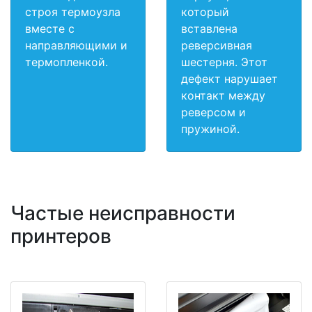
строя термоузла
который
вместе с
вставлена
направляющими и
реверсивная
термопленкой.
шестерня. Этот
дефект нарушает
контакт между
реверсом и
пружиной.
Частые неисправности
принтеров