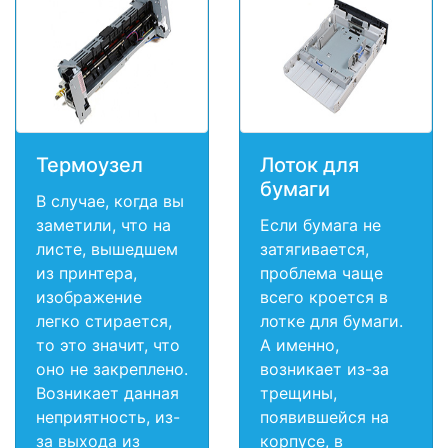
Термоузел
Лоток для
бумаги
В случае, когда вы
заметили, что на
Если бумага не
листе, вышедшем
затягивается,
из принтера,
проблема чаще
изображение
всего кроется в
легко стирается,
лотке для бумаги.
то это значит, что
А именно,
оно не закреплено.
возникает из-за
Возникает данная
трещины,
неприятность, из-
появившейся на
за выхода из
корпусе, в