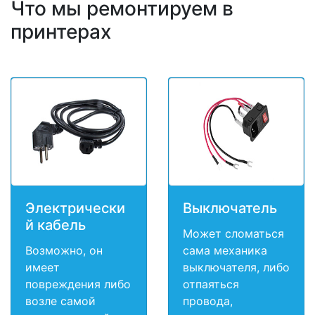
Что мы ремонтируем в
принтерах
Электрически
Выключатель
й кабель
Может сломаться
Возможно, он
сама механика
имеет
выключателя, либо
повреждения либо
отпаяться
возле самой
провода,