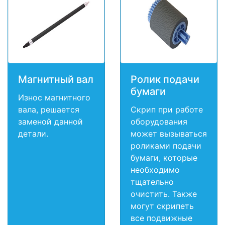
Магнитный вал
Ролик подачи
бумаги
Износ магнитного
вала, решается
Скрип при работе
заменой данной
оборудования
детали.
может вызываться
роликами подачи
бумаги, которые
необходимо
тщательно
очистить. Также
могут скрипеть
все подвижные