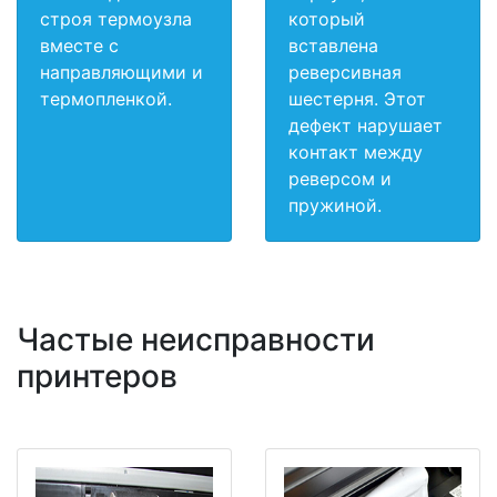
строя термоузла
который
вместе с
вставлена
направляющими и
реверсивная
термопленкой.
шестерня. Этот
дефект нарушает
контакт между
реверсом и
пружиной.
Частые неисправности
принтеров