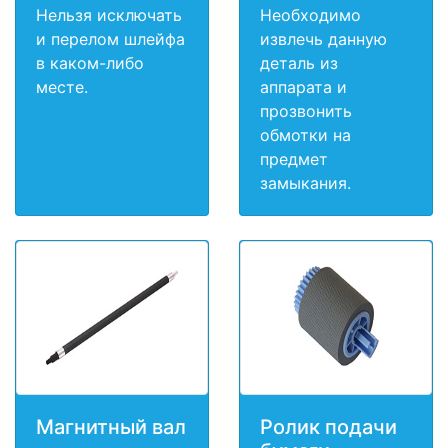
Нельзя исключать
Необходимо
и перелом шлейфа
извлечь данную
в каком-либо
деталь из
месте.
аппарата и
прозвонить
обмотки на
предмет
замыкания.
Магнитный вал
Ролик подачи