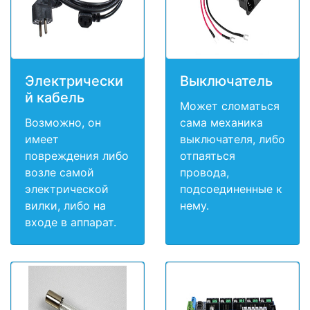
Электрически
Выключатель
й кабель
Может сломаться
Возможно, он
сама механика
имеет
выключателя, либо
повреждения либо
отпаяться
возле самой
провода,
электрической
подсоединенные к
вилки, либо на
нему.
входе в аппарат.