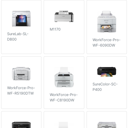
M1170
SureLab-SL-
D800
WorkForce-Pro-
WF-6090DW
SureColor-SC-
WorkForce-Pro-
P400
WF-R5190DTW
WorkForce-Pro-
WF-C8190DW