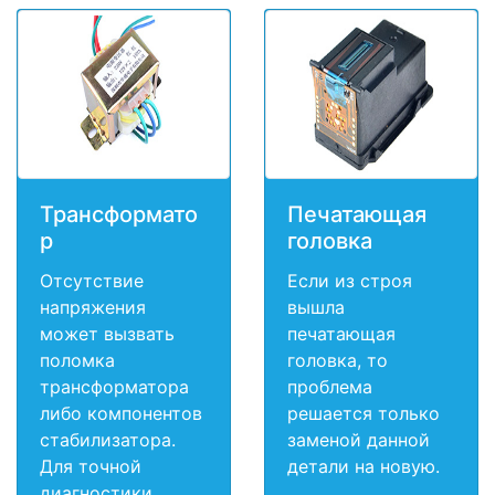
Трансформато
Печатающая
р
головка
Отсутствие
Если из строя
напряжения
вышла
может вызвать
печатающая
поломка
головка, то
трансформатора
проблема
либо компонентов
решается только
стабилизатора.
заменой данной
Для точной
детали на новую.
диагностики