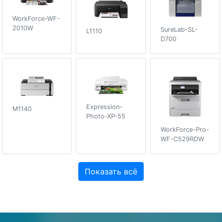
WorkForce-WF-
2010W
SureLab-SL-
L1110
D700
Expression-
M1140
Photo-XP-55
WorkForce-Pro-
WF-C529RDW
Показать всё