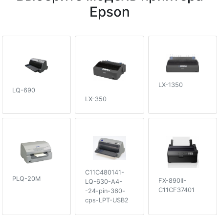
Epson
LX-1350
LQ-690
LX-350
C11C480141-
PLQ-20M
FX-890II-
LQ-630-A4-
C11CF37401
-24-pin-360-
cps-LPT-USB2