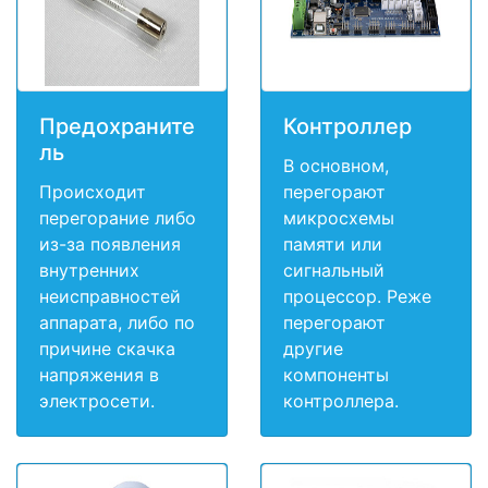
Предохраните
Контроллер
ль
В основном,
Происходит
перегорают
перегорание либо
микросхемы
из-за появления
памяти или
внутренних
сигнальный
неисправностей
процессор. Реже
аппарата, либо по
перегорают
причине скачка
другие
напряжения в
компоненты
электросети.
контроллера.