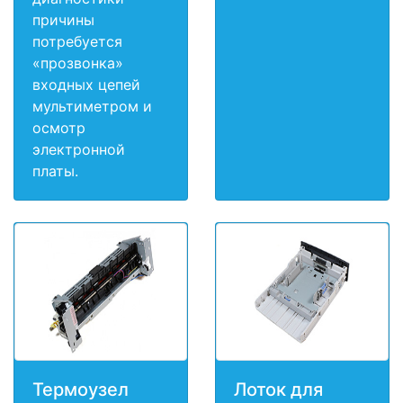
причины
потребуется
«прозвонка»
входных цепей
мультиметром и
осмотр
электронной
платы.
Термоузел
Лоток для