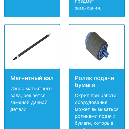
предмет
замыкания.
Магнитный вал
Ролик подачи
бумаги
Износ магнитного
вала, решается
Скрип при работе
заменой данной
оборудования
детали.
может вызываться
роликами подачи
бумаги, которые