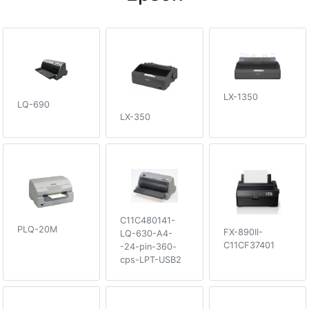
LX-1350
LQ-690
LX-350
C11C480141-
PLQ-20M
FX-890II-
LQ-630-A4-
C11CF37401
-24-pin-360-
cps-LPT-USB2