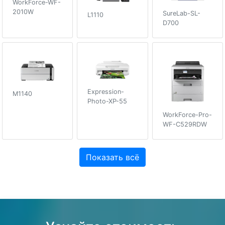
WorkForce-WF-
2010W
SureLab-SL-
L1110
D700
Expression-
M1140
Photo-XP-55
WorkForce-Pro-
WF-C529RDW
Показать всё