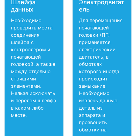
Шлейфа
Электродвигат
данных
ель
Необходимо
Для перемещения
проверить места
печатающей
соединения
головки (ПГ)
шлейфа с
применяется
контроллером и
электрический
печатающей
двигатель, в
головкой, а также
обмотках
между отдельно
которого иногда
стоящими
происходит
элементами.
замыкание.
Нельзя исключать
Необходимо
и перелом шлейфа
извлечь данную
в каком-либо
деталь из
месте.
аппарата и
прозвонить
обмотки на