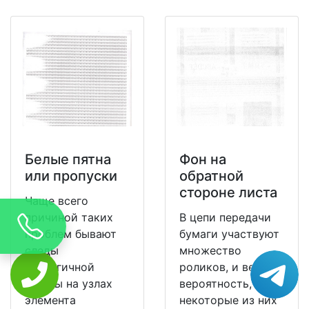
Белые пятна
Фон на
или пропуски
обратной
стороне листа
Чаще всего
причиной таких
В цепи передачи
проблем бывают
бумаги участвуют
следы
множество
аналогичной
роликов, и велика
формы на узлах
вероятность, что
элемента
некоторые из них