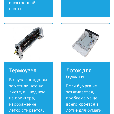
электронной
платы.
Термоузел
Лоток для
бумаги
В случае, когда вы
заметили, что на
Если бумага не
листе, вышедшем
затягивается,
из принтера,
проблема чаще
изображение
всего кроется в
легко стирается,
лотке для бумаги.