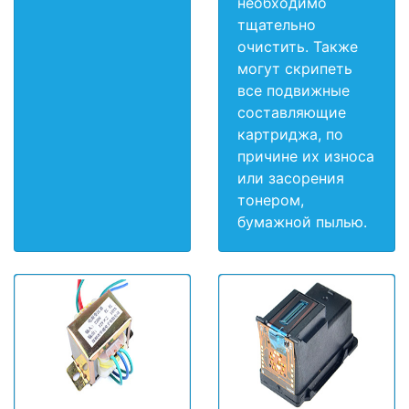
необходимо
тщательно
очистить. Также
могут скрипеть
все подвижные
составляющие
картриджа, по
причине их износа
или засорения
тонером,
бумажной пылью.