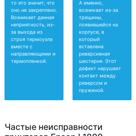
то это значит, что
А именно,
оно не закреплено.
возникает из-за
Возникает данная
трещины,
неприятность, из-
появившейся на
за выхода из
корпусе, в
строя термоузла
который
вместе с
вставлена
направляющими и
реверсивная
термопленкой.
шестерня. Этот
дефект нарушает
контакт между
реверсом и
пружиной.
Частые неисправности