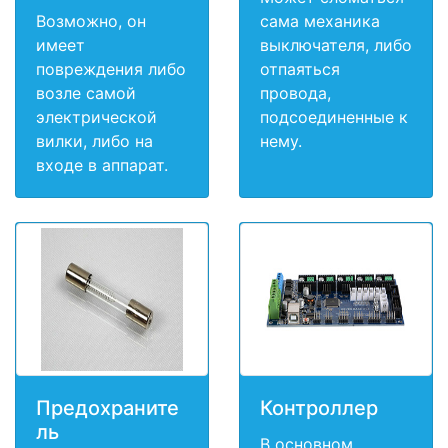
Возможно, он
сама механика
имеет
выключателя, либо
повреждения либо
отпаяться
возле самой
провода,
электрической
подсоединенные к
вилки, либо на
нему.
входе в аппарат.
Предохраните
Контроллер
ль
В основном,