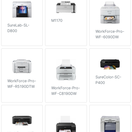
M1170
SureLab-SL-
D800
WorkForce-Pro-
WF-6090DW
SureColor-SC-
WorkForce-Pro-
P400
WF-R5190DTW
WorkForce-Pro-
WF-C8190DW