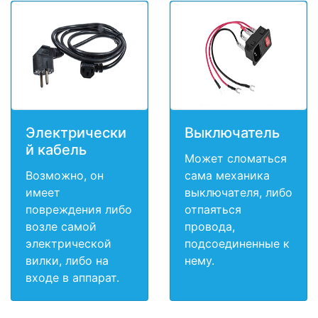
Электрически
Выключатель
й кабель
Может сломаться
Возможно, он
сама механика
имеет
выключателя, либо
повреждения либо
отпаяться
возле самой
провода,
электрической
подсоединенные к
вилки, либо на
нему.
входе в аппарат.