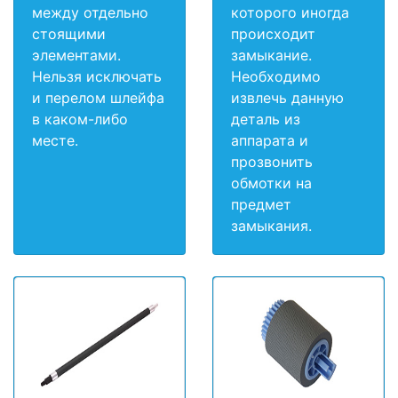
между отдельно
которого иногда
стоящими
происходит
элементами.
замыкание.
Нельзя исключать
Необходимо
и перелом шлейфа
извлечь данную
в каком-либо
деталь из
месте.
аппарата и
прозвонить
обмотки на
предмет
замыкания.