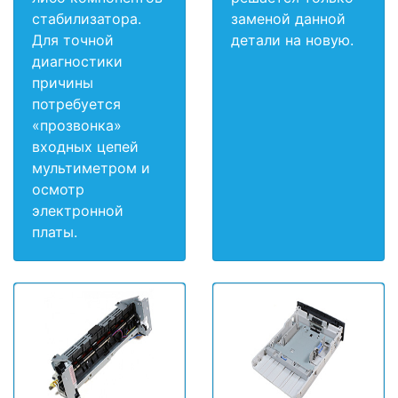
стабилизатора.
заменой данной
Для точной
детали на новую.
диагностики
причины
потребуется
«прозвонка»
входных цепей
мультиметром и
осмотр
электронной
платы.