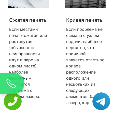
Сжатая печать
Кривая печать
Если местами
Если проблема не
печать сжатая или
связана с узлом
растянутая
подачи, наиболее
(обычно эти
вероятно, что
неисправности
причиной
идут в паре на
является ответное
одном листе),
кривое
наиболее
расположение
вероятным
одного или
считается
нескольких из
проблема с
следующих
блоком лазера.
элементов: блок
лазера, картридж.