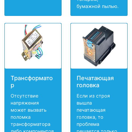
бумажной пылью.
Трансформато
Печатающая
р
головка
Отсутствие
Если из строя
напряжения
вышла
может вызвать
печатающая
поломка
головка, то
трансформатора
проблема
либо компонентов
решается только