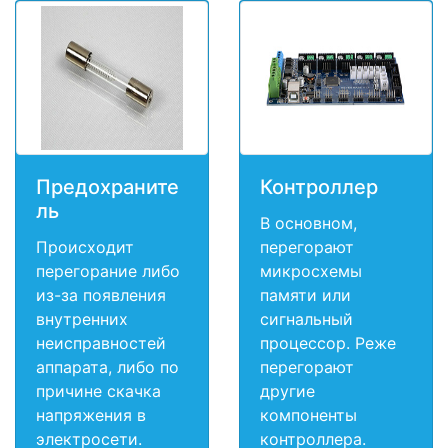
Предохраните
Контроллер
ль
В основном,
Происходит
перегорают
перегорание либо
микросхемы
из-за появления
памяти или
внутренних
сигнальный
неисправностей
процессор. Реже
аппарата, либо по
перегорают
причине скачка
другие
напряжения в
компоненты
электросети.
контроллера.