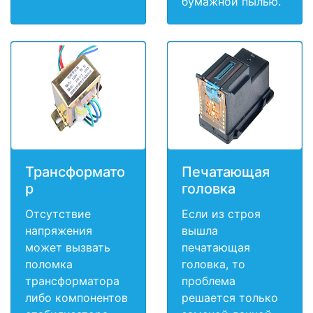
бумажной пылью.
Трансформато
Печатающая
р
головка
Отсутствие
Если из строя
напряжения
вышла
может вызвать
печатающая
поломка
головка, то
трансформатора
проблема
либо компонентов
решается только