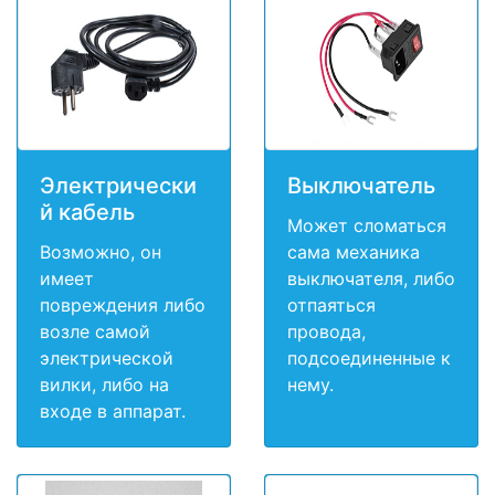
Электрически
Выключатель
й кабель
Может сломаться
Возможно, он
сама механика
имеет
выключателя, либо
повреждения либо
отпаяться
возле самой
провода,
электрической
подсоединенные к
вилки, либо на
нему.
входе в аппарат.