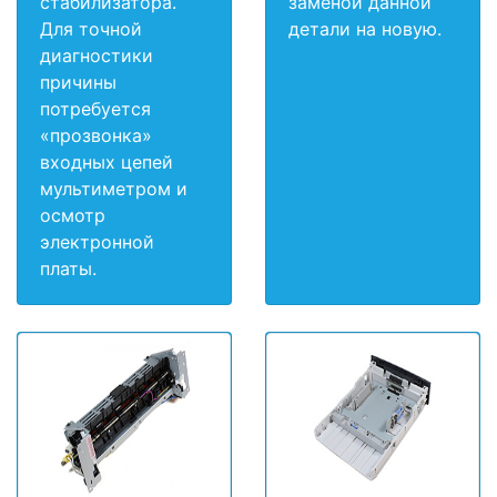
стабилизатора.
заменой данной
Для точной
детали на новую.
диагностики
причины
потребуется
«прозвонка»
входных цепей
мультиметром и
осмотр
электронной
платы.