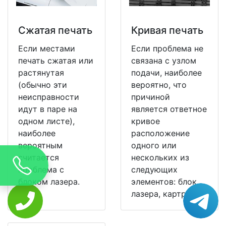
Сжатая печать
Кривая печать
Если местами
Если проблема не
печать сжатая или
связана с узлом
растянутая
подачи, наиболее
(обычно эти
вероятно, что
неисправности
причиной
идут в паре на
является ответное
одном листе),
кривое
наиболее
расположение
вероятным
одного или
считается
нескольких из
проблема с
следующих
блоком лазера.
элементов: блок
лазера, картридж.