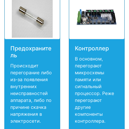
Предохраните
Контроллер
ль
В основном,
Происходит
перегорают
перегорание либо
микросхемы
из-за появления
памяти или
внутренних
сигнальный
неисправностей
процессор. Реже
аппарата, либо по
перегорают
причине скачка
другие
напряжения в
компоненты
электросети.
контроллера.