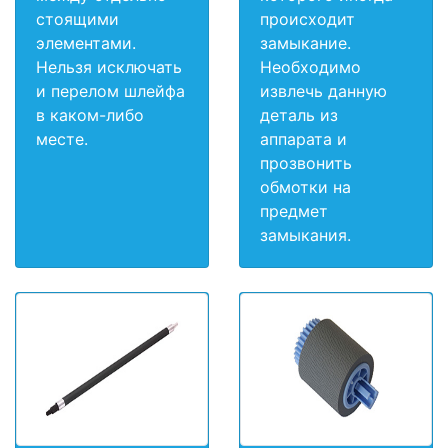
стоящими
происходит
элементами.
замыкание.
Нельзя исключать
Необходимо
и перелом шлейфа
извлечь данную
в каком-либо
деталь из
месте.
аппарата и
прозвонить
обмотки на
предмет
замыкания.