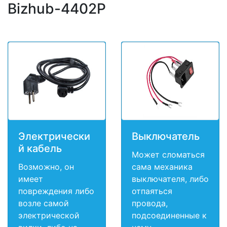
Bizhub-4402P
Электрически
Выключатель
й кабель
Может сломаться
Возможно, он
сама механика
имеет
выключателя, либо
повреждения либо
отпаяться
возле самой
провода,
электрической
подсоединенные к