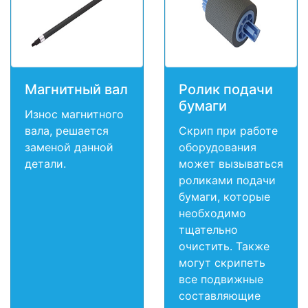
Магнитный вал
Ролик подачи
бумаги
Износ магнитного
вала, решается
Скрип при работе
заменой данной
оборудования
детали.
может вызываться
роликами подачи
бумаги, которые
необходимо
тщательно
очистить. Также
могут скрипеть
все подвижные
составляющие