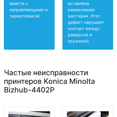
вместе с
вставлена
направляющими и
реверсивная
термопленкой.
шестерня. Этот
дефект нарушает
контакт между
реверсом и
пружиной.
Частые неисправности
принтеров Konica Minolta
Bizhub-4402P