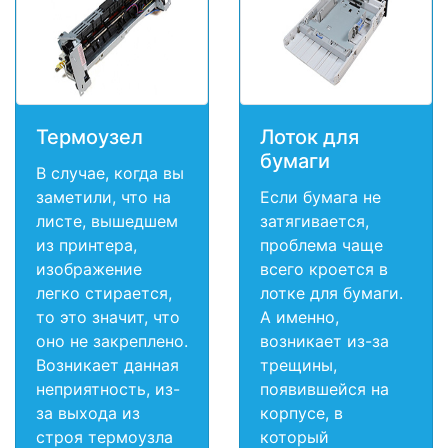
Термоузел
Лоток для
бумаги
В случае, когда вы
заметили, что на
Если бумага не
листе, вышедшем
затягивается,
из принтера,
проблема чаще
изображение
всего кроется в
легко стирается,
лотке для бумаги.
то это значит, что
А именно,
оно не закреплено.
возникает из-за
Возникает данная
трещины,
неприятность, из-
появившейся на
за выхода из
корпусе, в
строя термоузла
который