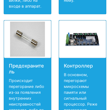
вилки, либо на
нему.
входе в аппарат.
Предохраните
Контроллер
ль
В основном,
Происходит
перегорают
перегорание либо
микросхемы
из-за появления
памяти или
внутренних
сигнальный
неисправностей
процессор. Реже
аппарата, либо по
перегорают