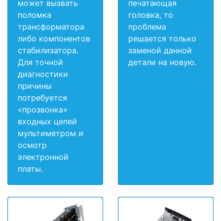
может вызвать
печатающая
поломка
головка, то
трансформатора
проблема
либо компонентов
решается только
стабилизатора.
заменой данной
Для точной
детали на новую.
диагностики
причины
потребуется
«прозвонка»
входных цепей
мультиметром и
осмотр
электронной
платы.