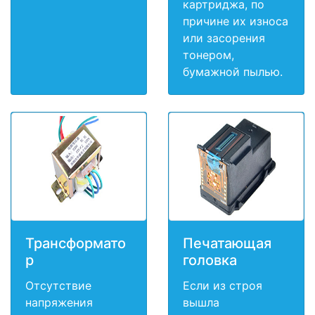
картриджа, по
причине их износа
или засорения
тонером,
бумажной пылью.
Трансформато
Печатающая
р
головка
Отсутствие
Если из строя
напряжения
вышла