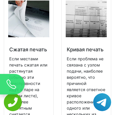
Сжатая печать
Кривая печать
Если местами
Если проблема не
печать сжатая или
связана с узлом
растянутая
подачи, наиболее
(обычно эти
вероятно, что
неисправности
причиной
идут в паре на
является ответное
одном листе),
кривое
наиболее
расположение
вероятным
одного или
считается
нескольких из