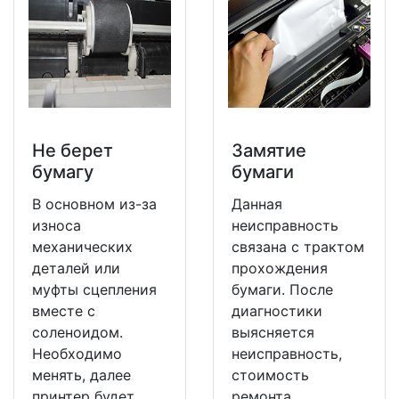
Не берет
Замятие
бумагу
бумаги
В основном из-за
Данная
износа
неисправность
механических
связана с трактом
деталей или
прохождения
муфты сцепления
бумаги. После
вместе с
диагностики
соленоидом.
выясняется
Необходимо
неисправность,
менять, далее
стоимость
принтер будет
ремонта