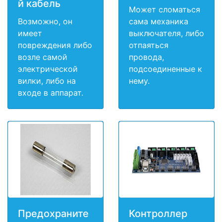
й кабель
Может сломаться
Возможно, он
сама механика
имеет
выключателя, либо
повреждения либо
отпаяться
возле самой
провода,
электрической
подсоединенные к
вилки, либо на
нему.
входе в аппарат.
Предохраните
Контроллер