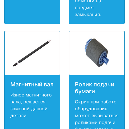
обмотки на
предмет
замыкания.
Магнитный вал
Ролик подачи
бумаги
Износ магнитного
вала, решается
Скрип при работе
заменой данной
оборудования
детали.
может вызываться
роликами подачи