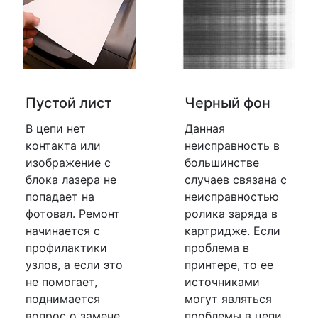
Пустой лист
Черный фон
В цепи нет
Данная
контакта или
неисправность в
изображение с
большинстве
блока лазера не
случаев связана с
попадает на
неисправностью
фотовал. Ремонт
ролика заряда в
начинается с
картридже. Если
профилактики
проблема в
узлов, а если это
принтере, то ее
не помогает,
источниками
поднимается
могут являться
вопрос о замене
проблемы в цепи