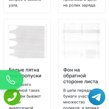
узла.
на ролик заряда.
Белые пятна
Фон на
или пропуски
обратной
стороне листа
Чаще всего
причиной таких
В цепи передачи
проблем бывают
бумаги участвуют
следы
множество
аналогичной
роликов, и велика