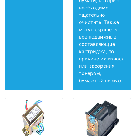
бумаги, которые
необходимо
тщательно
очистить. Также
могут скрипеть
все подвижные
составляющие
картриджа, по
причине их износа
или засорения
тонером,
бумажной пылью.