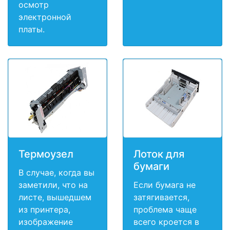
осмотр
электронной
платы.
Термоузел
Лоток для
бумаги
В случае, когда вы
заметили, что на
Если бумага не
листе, вышедшем
затягивается,
из принтера,
проблема чаще
изображение
всего кроется в