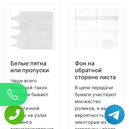
Белые пятна
Фон на
или пропуски
обратной
стороне листа
Чаще всего
причиной таких
В цепи передачи
проблем бывают
бумаги участвуют
следы
множество
аналогичной
роликов, и велика
формы на узлах
вероятность, что
элемента
некоторые из них
термозакрепления
загрязнены после