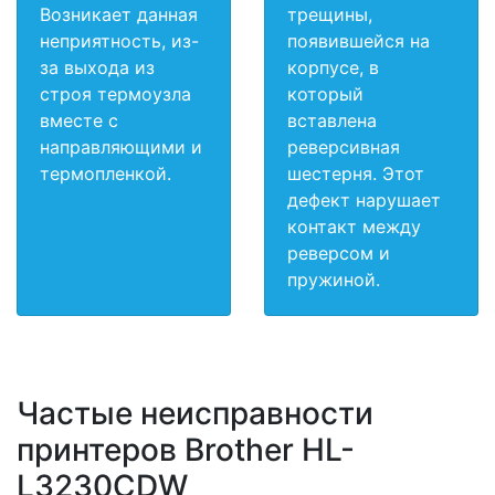
Возникает данная
трещины,
неприятность, из-
появившейся на
за выхода из
корпусе, в
строя термоузла
который
вместе с
вставлена
направляющими и
реверсивная
термопленкой.
шестерня. Этот
дефект нарушает
контакт между
реверсом и
пружиной.
Частые неисправности
принтеров Brother HL-
L3230CDW