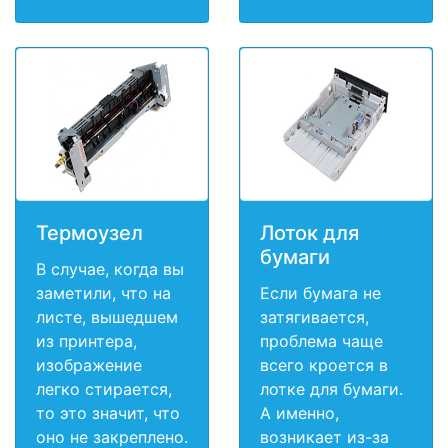
Термоузел
Лоток для
бумаги
В случае, когда вы
заметили, что на
Если бумага не
листе, вышедшем
затягивается,
из принтера,
проблема чаще
изображение
всего кроется в
легко стирается,
лотке для бумаги.
то это значит, что
А именно,
оно не закреплено.
возникает из-за