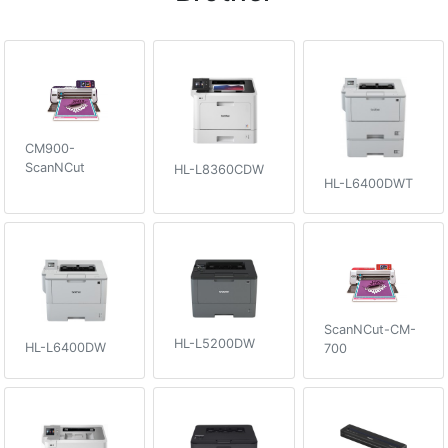
CM900-
ScanNCut
HL-L8360CDW
HL-L6400DWT
ScanNCut-CM-
HL-L5200DW
HL-L6400DW
700