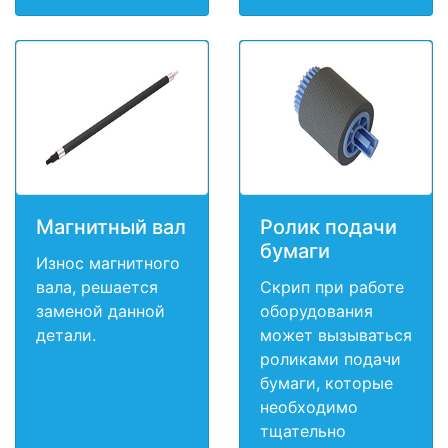
Магнитный вал
Ролик подачи
бумаги
Износ магнитного
вала, решается
Скрип при работе
заменой данной
оборудования
детали.
может вызываться
роликами подачи
бумаги, которые
необходимо
тщательно