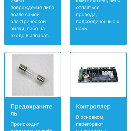
имеет
выключателя, либо
повреждения либо
отпаяться
возле самой
провода,
электрической
подсоединенные к
вилки, либо на
нему.
входе в аппарат.
Предохраните
Контроллер
ль
В основном,
Происходит
перегорают
перегорание либо
микросхемы