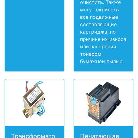
очистить. Также
могут скрипеть
все подвижные
составляющие
картриджа, по
причине их износа
или засорения
тонером,
бумажной пылью.
Трансформато
Печатающая