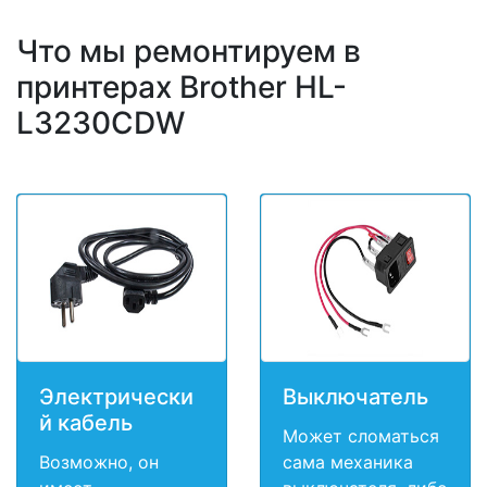
Что мы ремонтируем в
принтерах Brother HL-
L3230CDW
Электрически
Выключатель
й кабель
Может сломаться
Возможно, он
сама механика